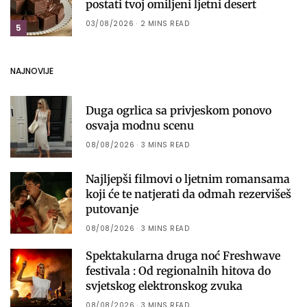
postati tvoj omiljeni ljetni desert
03/08/2026
2 MINS READ
5
NAJNOVIJE
Duga ogrlica sa privjeskom ponovo
osvaja modnu scenu
08/08/2026
3 MINS READ
Najljepši filmovi o ljetnim romansama
koji će te natjerati da odmah rezervišeš
putovanje
08/08/2026
3 MINS READ
Spektakularna druga noć Freshwave
festivala : Od regionalnih hitova do
svjetskog elektronskog zvuka
08/08/2026
3 MINS READ