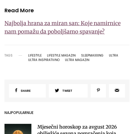
Read More
Najbolja hrana za miran san: Koje namirnice
nam pomažu da poboljšamo spavanje?
TAGS
LIFESTYLE
LIFESTYLE MAGAZIN
SLEEPMAXXING
ULTRA
ULTRA INSPIRATIVNO
ULTRA MAGAZIN
SHARE
TWEET
NAJPOPULARNIJE
Mjesečni horoskop za avgust 2026
obilježiće sezona pomračenja koja