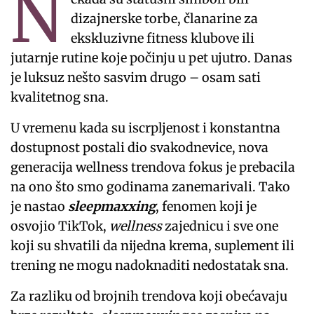
N
dizajnerske torbe, članarine za
ekskluzivne fitness klubove ili
jutarnje rutine koje počinju u pet ujutro. Danas
je luksuz nešto sasvim drugo – osam sati
kvalitetnog sna.
U vremenu kada su iscrpljenost i konstantna
dostupnost postali dio svakodnevice, nova
generacija wellness trendova fokus je prebacila
na ono što smo godinama zanemarivali. Tako
je nastao
sleepmaxxing
, fenomen koji je
osvojio TikTok,
wellness
zajednicu i sve one
koji su shvatili da nijedna krema, suplement ili
trening ne mogu nadoknaditi nedostatak sna.
Za razliku od brojnih trendova koji obećavaju