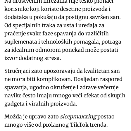
Na društvenim mrežama nije teško pronaći
korisnike koji koriste desetine proizvoda i
dodataka u pokušaju da postignu savršen san.
Od specijalnih traka za usta i uređaja za
praćenje svake faze spavanja do različitih
suplemenata i tehnoloških pomagala, potraga
za idealnim odmorom ponekad može postati
izvor dodatnog stresa.
Stručnjaci zato upozoravaju da kvalitetan san
ne mora biti komplikovan. Dosljedan raspored
spavanja, ugodno okruženje i zdrave večernje
navike često imaju mnogo veći efekat od skupih
gadgeta i viralnih proizvoda.
Možda je upravo zato
sleepmaxxing
postao
mnogo više od prolaznog TikTok trenda.