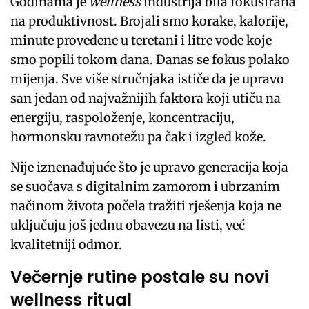
Godinama je
wellness
industrija bila fokusirana
na produktivnost. Brojali smo korake, kalorije,
minute provedene u teretani i litre vode koje
smo popili tokom dana.
Danas se fokus polako
mijenja.
Sve više stručnjaka ističe da je upravo
san jedan od najvažnijih faktora koji utiču na
energiju, raspoloženje, koncentraciju,
hormonsku ravnotežu pa čak i izgled kože.
Nije iznenađujuće što je upravo generacija koja
se suočava s digitalnim zamorom i ubrzanim
načinom života počela tražiti rješenja koja ne
uključuju još jednu obavezu na listi, već
kvalitetniji odmor.
Večernje rutine postale su novi
wellness ritual