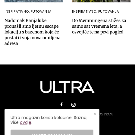
INSPIRATIVNO
,
PUTOVANJA
INSPIRATIVNO
,
PUTOVANJA
Nadomak Banjaluke
Do Memmingena stižeš za
pronašli smo ljetnu escape
samo sat vremena leta, a
lokaciju s bazenom koja će
osvojiće te na prvi pogled
postati tvoja nova omiljena
adresa
© 2026 ULTRA MAGAZIN. SVA PRAVA ZADRŽANA.
PLAY TEAM
Ultra magazin koristi kolačiće. Saznaj
više
ovdje
.
USLOVI KORIŠTENJA
IMPRESSUM