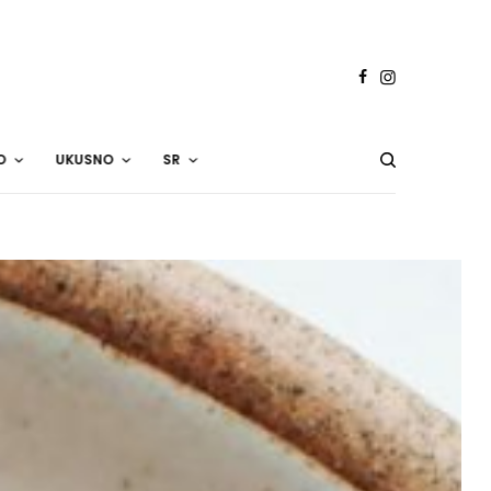
O
UKUSNO
SR