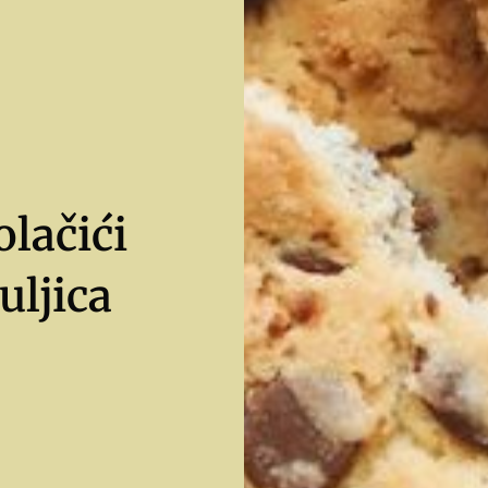
olačići
uljica