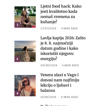
Ljetni food hack: Kako
jesti kvalitetno kada
nemaš vremena za
kuhanje?
2
27/07/2026
4 MINS READ
Lavlja kapija 2026: Zašto
je 8. 8. najmoćniji
datum godine i kako
iskoristiti njegovu
energiju?
3
06/08/2026
4 MINS READ
Venera ulazi u Vagu i
donosi nam najfiniju
lekciju o ljubavi i
balansu
4
01/08/2026
6 MINS READ