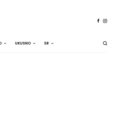
O
UKUSNO
SR