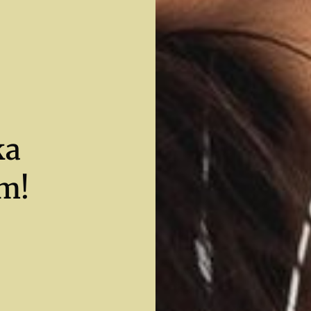
ka
m!