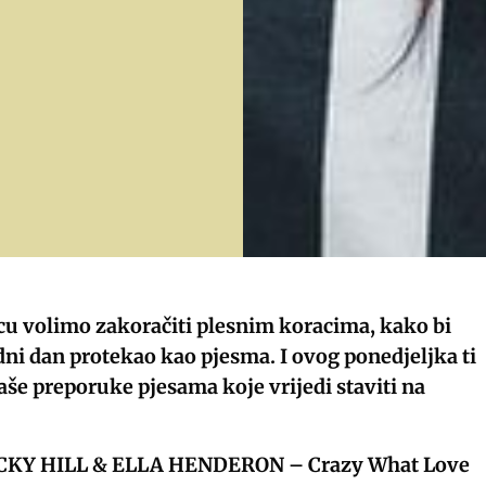
u volimo zakoračiti plesnim koracima, kako bi
ni dan protekao kao pjesma. I ovog ponedjeljka ti
še preporuke pjesama koje vrijedi staviti na
KY HILL & ELLA HENDERON – Crazy What Love