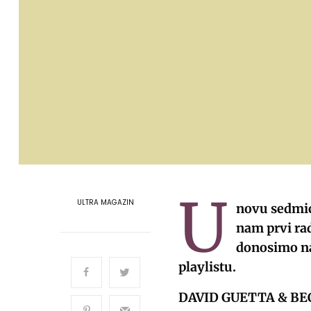
U
ULTRA MAGAZIN
novu sedmic
nam prvi rad
donosimo na
playlistu.
DAVID GUETTA & BEC