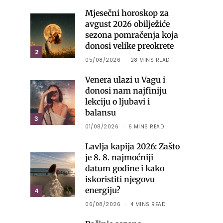
Mjesečni horoskop za
avgust 2026 obilježiće
sezona pomračenja koja
donosi velike preokrete
2
05/08/2026
28 MINS READ
Venera ulazi u Vagu i
donosi nam najfiniju
lekciju o ljubavi i
balansu
3
01/08/2026
6 MINS READ
Lavlja kapija 2026: Zašto
je 8. 8. najmoćniji
datum godine i kako
iskoristiti njegovu
energiju?
4
06/08/2026
4 MINS READ