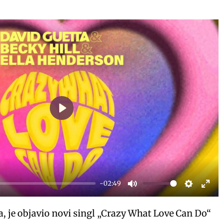
P
l
a
y
-02:49
M
S
E
u
e
n
a, je objavio novi singl „Crazy What Love Can Do“