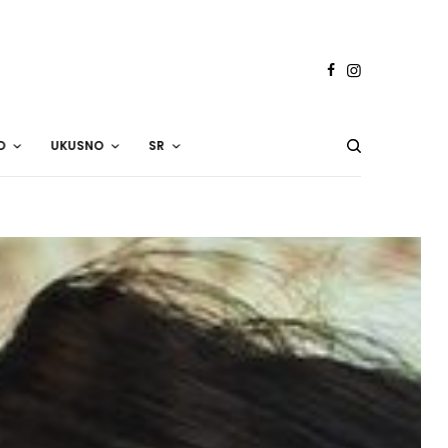
O
UKUSNO
SR