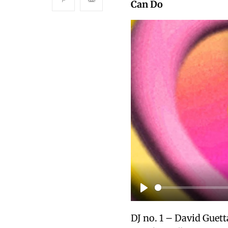
Can Do
P
l
DJ no. 1 – David Guett