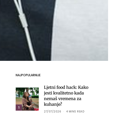
NAJPOPULARNIJE
Ljetni food hack: Kako
jesti kvalitetno kada
nemaš vremena za
kuhanje?
1
27/07/2026
4 MINS READ