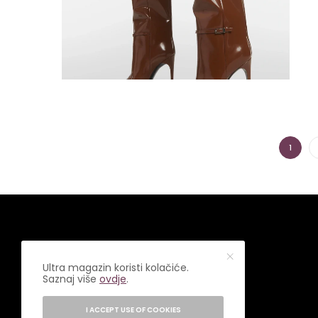
1
Ultra magazin koristi kolačiće.
Saznaj više
ovdje
.
I ACCEPT USE OF COOKIES