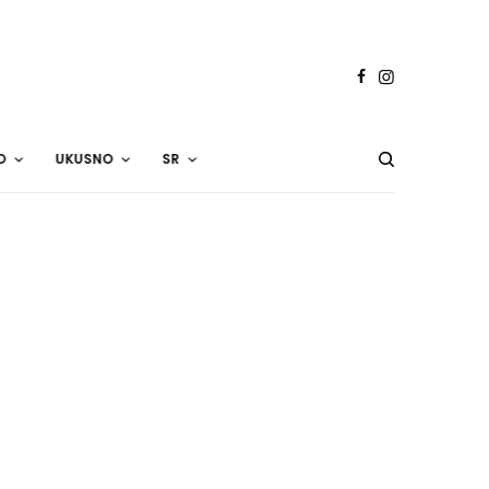
O
UKUSNO
SR