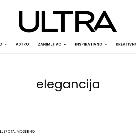
O
ASTRO
ZANIMLJIVO
INSPIRATIVNO
KREATIVN
elegancija
LJEPOTA
,
MODERNO