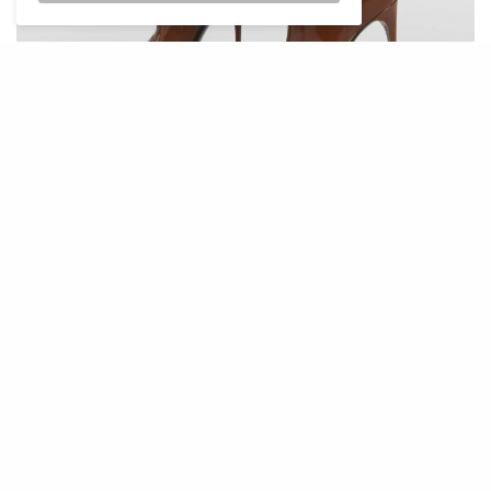
Foto: Saint Laurent
U svijetu mode, Saint Laurentova kolekcija
čizama Vendome u čokoladno smeđoj
“glaziranoj” koži označava spoj klasične
elegancije i modernog luksuza. Ovaj model će
vjerojatno postati jedan od ključnih komada za
jesen i zimu te privući ljubitelje mode širom
svijeta.
Visina potpetice iznosi 11 cm, a kao jedini detalj
imaju traku od kože s mini kopčom. Cijena im
iznosi 1650 eura, pa ostaje da se nadamo da će