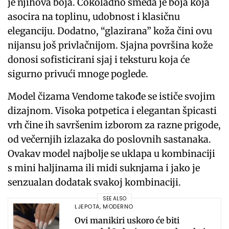
je njihova boja. Čokoladno smeđa je boja koja
asocira na toplinu, udobnost i klasičnu
eleganciju. Dodatno, “glazirana” koža čini ovu
nijansu još privlačnijom. Sjajna površina kože
donosi sofisticirani sjaj i teksturu koja će
sigurno privući mnoge poglede.
Model čizama Vendome takođe se ističe svojim
dizajnom. Visoka potpetica i elegantan špicasti
vrh čine ih savršenim izborom za razne prigode,
od večernjih izlazaka do poslovnih sastanaka.
Ovakav model najbolje se uklapa u kombinaciji
s mini haljinama ili midi suknjama i jako je
senzualan dodatak svakoj kombinaciji.
SEE ALSO
LJEPOTA
,
MODERNO
Ovi manikiri uskoro će biti