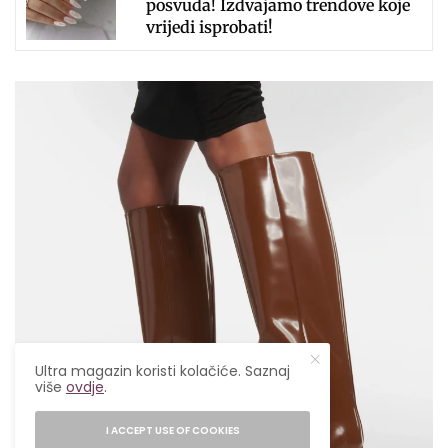
posvuda! Izdvajamo trendove koje
vrijedi isprobati!
Ultra magazin koristi kolačiće. Saznaj
više
ovdje
.
I ACCEPT USE OF COOKIES