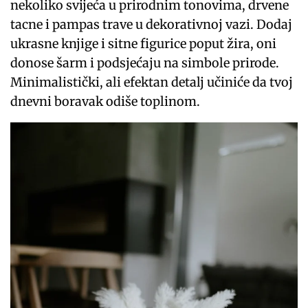
nekoliko svijeća u prirodnim tonovima, drvene
tacne i pampas trave u dekorativnoj vazi. Dodaj
ukrasne knjige i sitne figurice poput žira, oni
donose šarm i podsjećaju na simbole prirode.
Minimalistički, ali efektan detalj učiniće da tvoj
dnevni boravak odiše toplinom.