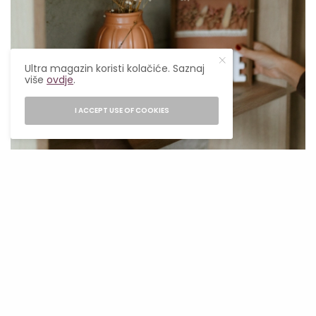
Ultra magazin koristi kolačiće. Saznaj
više
ovdje
.
I ACCEPT USE OF COOKIES