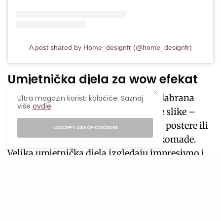
A post shared by Home_designfr (@home_designfr)
Umjetnička djela za wow efekat
Ništa ne podiže prostor kao dobro odabrana
Ultra magazin koristi kolačiće. Saznaj
više
ovdje
.
umjetnost. Ne moraš kupovati skupe slike –
možeš pronaći pristupačne printove, postere ili
I ACCEPT USE OF COOKIES
čak samostalno kreirati apstraktne komade.
Velika umjetnička djela izgledaju impresivno i
daju domu karakter.
SEE ALSO
KREATIVNO
,
UREĐENJE
DOMA
Mala terasa, veliki