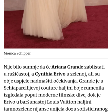
Monica Schipper
Nije bilo sumnje da će
Ariana Grande
zablistati
u ružičastoj, a
Cynthia Erivo
u zelenoj, ali su
obje uspjele nadmašiti očekivanja. Grande je u
Schiaparellijevoj couture haljini boje rumenila
izgledala poput moderne filmske dive, dok je
Erivo u baršunastoj Louis Vuitton haljini
tamnozelene nijanse unijela dozu sofisticiranog