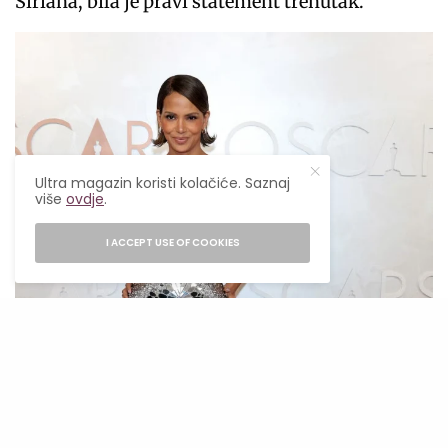
Siriana, bila je pravi statement trenutak.
Ultra magazin koristi kolačiće. Saznaj
više
ovdje
.
I ACCEPT USE OF COOKIES