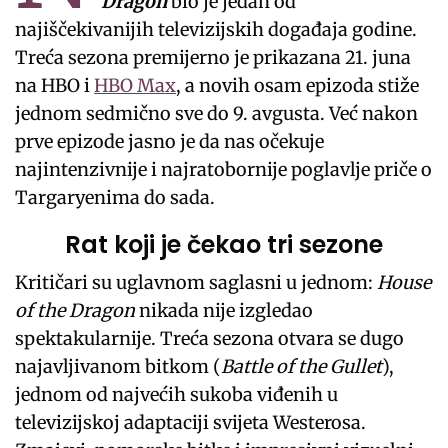
Dragon
bio je jedan od
najiščekivanijih televizijskih događaja godine.
Treća sezona premijerno je prikazana 21. juna
na HBO i
HBO Max
, a novih osam epizoda stiže
jednom sedmično sve do 9. avgusta. Već nakon
prve epizode jasno je da nas očekuje
najintenzivnije i najratobornije poglavlje priče o
Targaryenima do sada.
Rat koji je čekao tri sezone
Kritičari su uglavnom saglasni u jednom:
House
of the Dragon
nikada nije izgledao
spektakularnije. Treća sezona otvara se dugo
najavljivanom bitkom (
Battle of the Gullet
),
jednom od najvećih sukoba viđenih u
televizijskoj adaptaciji svijeta Westerosa.