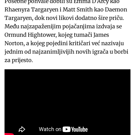
Posebne pohvale dobili su Emma D’Arcy kao
Rhaenyra Targaryen i Matt Smith kao Daemon
Targaryen, dok novi likovi dodatno šire priču.
Među najzapaženijim pojačanjima izdvaja se
Ormund Hightower, kojeg tumači James
Norton, a kojeg pojedini kritičari već nazivaju
jednim od najzanimljivijih novih igrača u borbi
za prijesto.