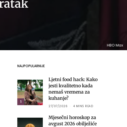
ratak
HBO Max
NAJPOPULARNIJE
Ljetni food hack: Kako
jesti kvalitetno kada
nemaš vremena za
kuhanje?
1
27/07/2026
4 MINS READ
Mjesečni horoskop za
avgust 2026 obilježiće