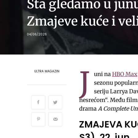
Šta gledamo u jun
Zmajeve kuće i vel
04/06/2026
J
ULTRA MAGAZIN
uni na
HBO Max
sezonu popularn
seriju Larrya Da
nesrećom“. Među film
drama
A Complete U
ZMAJEVA KUĆ
S3), 22. jun