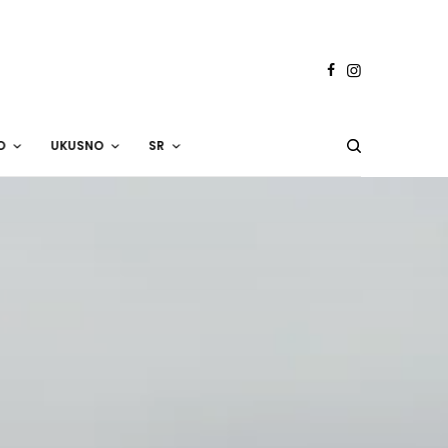
O
UKUSNO
SR