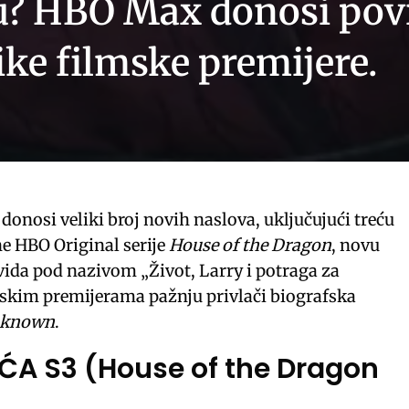
u? HBO Max donosi pov
ike filmske premijere.
donosi veliki broj novih naslova, uključujući treću
e HBO Original serije
House of the Dragon
, novu
vida pod nazivom „Život, Larry i potraga za
skim premijerama pažnju privlači biografska
nknown
.
A S3 (House of the Dragon