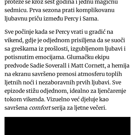
proteže se kroz šest godina i jednu magičnu
sedmicu. Prva sezona prati komplikovanu
ljubavnu priču između Percy i Sama.
Sve počinje kada se Percy vrati u gradić na
vikend, gdje je odjednom prisiljena da se suoči
sa greškama iz prošlosti, izgubljenom ljubavi i
potisnutim emocijama. Glumačku ekipu
predvode Sadie Soverall i Matt Cornett, a hemija
na ekranu savršeno prenosi atmosferu toplih
ljetnih noći i nezaboravnih prvih ljubavi. Sve
epizode stižu odjednom, idealno za ljenčarenje
tokom vikenda. Vizuelno već djeluje kao
savršena
comfort
serija za ljetne večeri.