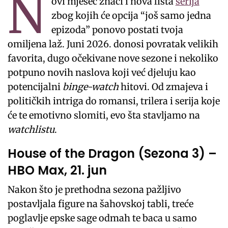
N
ovi mjesec znači i nova lista
serija
zbog kojih će opcija “još samo jedna
epizoda” ponovo postati tvoja
omiljena laž. Juni 2026. donosi povratak velikih
favorita, dugo očekivane nove sezone i nekoliko
potpuno novih naslova koji već djeluju kao
potencijalni
binge-watch
hitovi. Od zmajeva i
političkih intriga do romansi, trilera i serija koje
će te emotivno slomiti, evo šta stavljamo na
watchlistu
.
House of the Dragon (Sezona 3) –
HBO Max, 21. jun
Nakon što je prethodna sezona pažljivo
postavljala figure na šahovskoj tabli, treće
poglavlje epske sage odmah te baca u samo