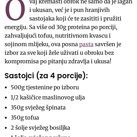
O
vaj kremasti obrok ne samo da je lagan
i ukusan, već je i pun hranjivih
sastojaka koji će te zasititi i pružiti
energiju. Sa više od 30g proteina po porciji,
zahvaljujući tofuu, nutritivnom kvascu i
sojinom mlijeku, ova posna
pasta
savršen je
izbor za sve koji žele uživati u obroku bez
kompromisa po pitanju zdravlja i ukusa!
Sastojci (za 4 porcije):
500g tjestenine po izboru
1/2 kašičice maslinovog ulja
350g svježeg špinata
350g tofua
2 šolje svježeg bosiljka