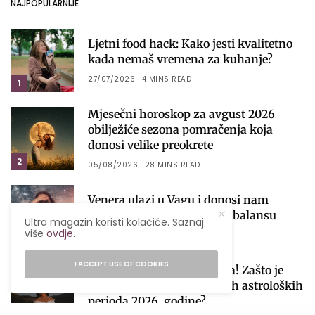
NAJPOPULARNIJE
Ljetni food hack: Kako jesti kvalitetno
kada nemaš vremena za kuhanje?
27/07/2026
4 MINS READ
1
Mjesečni horoskop za avgust 2026
obilježiće sezona pomračenja koja
donosi velike preokrete
2
05/08/2026
28 MINS READ
Venera ulazi u Vagu i donosi nam
najfiniju lekciju o ljubavi i balansu
Ultra magazin koristi kolačiće. Saznaj
više
ovdje
.
01/08/2026
6 MINS READ
3
I ACCEPT USE OF COOKIES
Počinje sezona pomračenja! Zašto je
avgust jedan od najvažnijih astroloških
perioda 2026. godine?