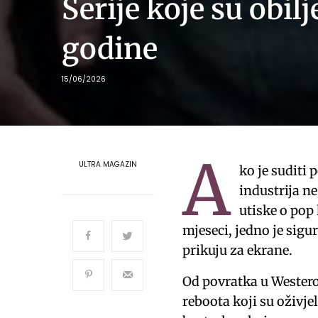
Serije koje su obil
godine
15/06/2026
A
ULTRA MAGAZIN
ko je suditi 
industrija n
utiske o pop 
mjeseci, jedno je sigu
prikuju za ekrane.
Od povratka u Wester
reboota koji su oživje