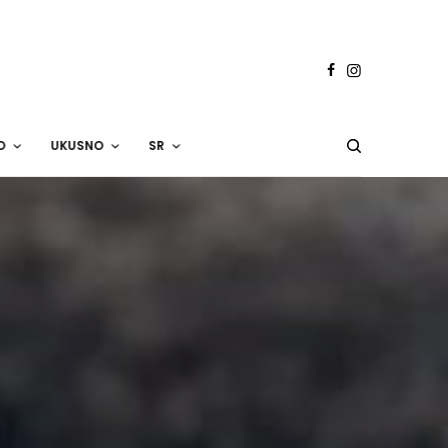
O
UKUSNO
SR