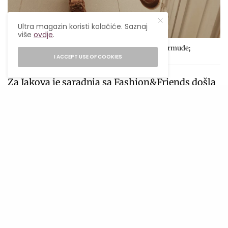
Ultra magazin koristi kolačiće. Saznaj
više
ovdje
.
Scotch&Soda zelena lanena košulja; Diesel bele bermude;
Timberland braon brodarice
I ACCEPT USE OF COOKIES
Za Jakova je saradnja sa Fashion&Friends došla
sasvim prirodno. Kako ističe, prepoznao se u
vrijednostima koje brend promoviše –
autentičnosti, samopouzdanju i slobodi da
budeš svoj.
„Nikada nisam gradio svoj put pokušavajući da
ličim na nekog drugog i mislim da je publika to
prepoznala od samog početka. Zato mi je ova
saradnja posebno značajna- Fashion&Friends
okuplja različite stilove, energije i karaktere i