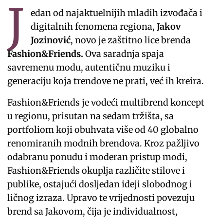
J
edan od najaktuelnijih mladih izvođača i
digitalnih fenomena regiona,
Jakov
Jozinović
, novo je zaštitno lice brenda
Fashion&Friends.
Ova saradnja spaja
savremenu modu, autentičnu muziku i
generaciju koja trendove ne prati, već ih kreira.
Fashion&Friends je vodeći multibrend koncept
u regionu, prisutan na sedam tržišta, sa
portfoliom koji obuhvata više od 40 globalno
renomiranih modnih brendova. Kroz pažljivo
odabranu ponudu i moderan pristup modi,
Fashion&Friends okuplja različite stilove i
publike, ostajući dosljedan ideji slobodnog i
ličnog izraza. Upravo te vrijednosti povezuju
brend sa Jakovom, čija je individualnost,