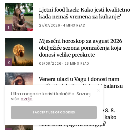
Ljetni food hack: Kako jesti kvalitetno
kada nemaš vremena za kuhanje?
27/07/2026
4 MINS READ
1
Mjesečni horoskop za avgust 2026
obilježiće sezona pomračenja koja
donosi velike preokrete
2
05/08/2026
28 MINS READ
Venera ulazi u Vagu i donosi nam
najfiniju lekciju o ljubavi i balansu
Ultra magazin koristi kolačiće. Saznaj
01/08/2026
6 MINS READ
3
više
ovdje
.
Lavlja kapija 2026: Zašto je 8. 8.
I ACCEPT USE OF COOKIES
najmoćniji datum godine i kako
iskoristiti njegovu energiju?
4
06/08/2026
4 MINS READ