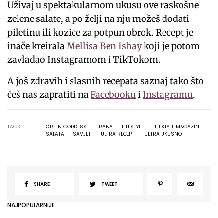
Uživaj u spektakularnom ukusu ove raskošne
zelene salate, a po želji na nju možeš dodati
piletinu ili kozice za potpun obrok. Recept je
inače kreirala
Mellisa Ben Ishay
koji je potom
zavladao Instagramom i TikTokom.
A još zdravih i slasnih recepata saznaj tako što
ćeš nas zapratiti na
Facebooku
i
Instagramu
.
TAGS
GREEN GODDESS
HRANA
LIFESTYLE
LIFESTYLE MAGAZIN
SALATA
SAVJETI
ULTRA RECEPTI
ULTRA UKUSNO
SHARE
TWEET
NAJPOPULARNIJE