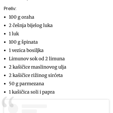
Preliv:
100 g oraha
2 češnja bijelog luka
1 luk
100 g špinata
1 vezica bosiljka
Limunov sok od 2 limuna
2 kašičice maslinovog ulja
2 kašičice rižinog sirćeta
50 g parmezana
1 kašičica soli i papra