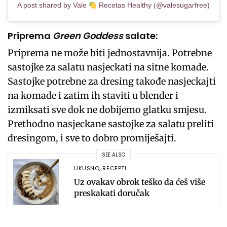
A post shared by Vale
Recetas Healthy (@valesugarfree)
Priprema
Green Goddess
salate:
Priprema ne može biti jednostavnija. Potrebne
sastojke za salatu nasjeckati na sitne komade.
Sastojke potrebne za dresing takođe nasjeckajti
na komade i zatim ih staviti u blender i
izmiksati sve dok ne dobijemo glatku smjesu.
Prethodno nasjeckane sastojke za salatu preliti
dresingom, i sve to dobro promiješajti.
SEE ALSO
UKUSNO
,
RECEPTI
Uz ovakav obrok teško da ćeš više
preskakati doručak