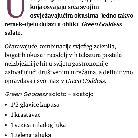
U
koja osvajaju srca svojim
osvježavajućim okusima. Jedno takvo
remek-djelo dolazi u obliku
Green Goddess
salate.
Očaravajuće kombinacije svježeg zelenila,
bogatih okusa i neodoljivih tekstura postala
neizbježni je hit u svijetu gastronomije
zahvaljujući društvenim mrežama, a definitivno
opravdava i svoj naziv
Green Goddess.
Green Goddess
salata – s
astojci:
1/2 glavice kupusa
1 krastavac
1 vezica mladog luka
1 zelena jabuka