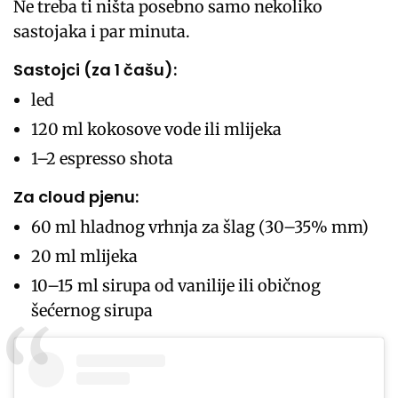
Ne treba ti ništa posebno samo nekoliko
sastojaka i par minuta.
Sastojci (za 1 čašu):
led
120 ml kokosove vode ili mlijeka
1–2 espresso shota
Za cloud pjenu:
60 ml hladnog vrhnja za šlag (30–35% mm)
20 ml mlijeka
10–15 ml sirupa od vanilije ili običnog
šećernog sirupa