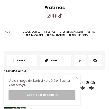
Prati nas
TAGS
CLOUD COFFEE
LIFESTYLE
LIFESTYLE MAGAZIN
ULTRA
ULTRA MAGAZIN
ULTRA RECEPTI
ULTRA UKUSNO
SHARE
TWEET
NAJPOPULARNIJE
Ultra magazin koristi kolačiće. Saznaj
Mjesečni horoskop za avgust 2026
više
ovdje
.
obilježiće sezona pomračenja koja
donosi velike preokrete
I ACCEPT USE OF COOKIES
1
05/08/2026
28 MINS READ