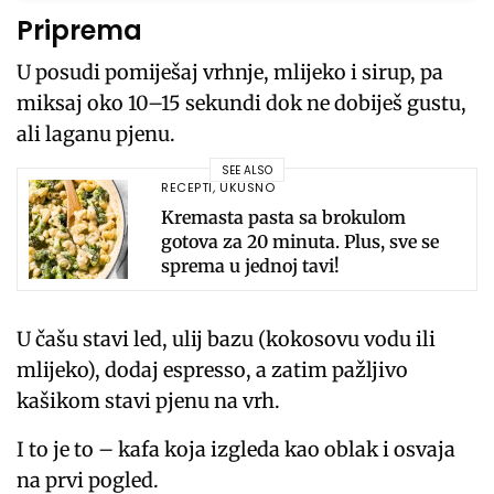
Priprema
U posudi pomiješaj vrhnje, mlijeko i sirup, pa
miksaj oko 10–15 sekundi dok ne dobiješ gustu,
ali laganu pjenu.
SEE ALSO
RECEPTI
,
UKUSNO
Kremasta pasta sa brokulom
gotova za 20 minuta. Plus, sve se
sprema u jednoj tavi!
U čašu stavi led, ulij bazu (kokosovu vodu ili
mlijeko), dodaj espresso, a zatim pažljivo
kašikom stavi pjenu na vrh.
I to je to – kafa koja izgleda kao oblak i osvaja
na prvi pogled.