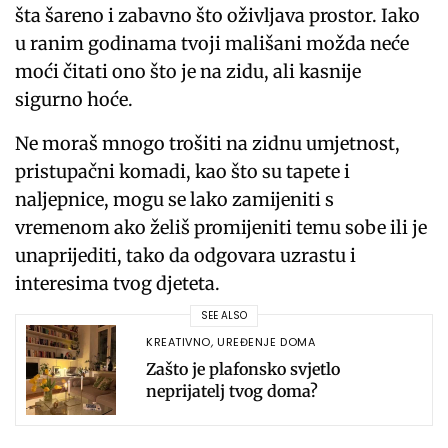
šta šareno i zabavno što oživljava prostor. Iako
u ranim godinama tvoji mališani možda neće
moći čitati ono što je na zidu, ali kasnije
sigurno hoće.
Ne moraš mnogo trošiti na zidnu umjetnost,
pristupačni komadi, kao što su tapete i
naljepnice, mogu se lako zamijeniti s
vremenom ako želiš promijeniti temu sobe ili je
unaprijediti, tako da odgovara uzrastu i
interesima tvog djeteta.
SEE ALSO
KREATIVNO
,
UREĐENJE DOMA
Zašto je plafonsko svjetlo
neprijatelj tvog doma?