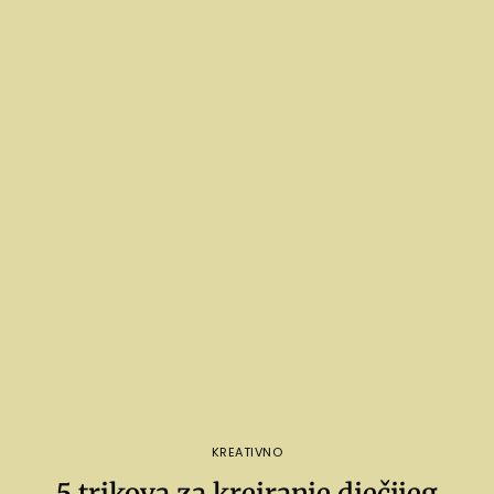
KREATIVNO
5 trikova za kreiranje dječijeg