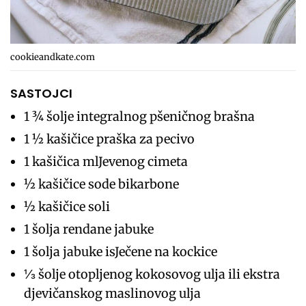
cookieandkate.com
SASTOJCI
1 ¾ šolje integralnog pšeničnog brašna
1 ½ kašičice praška za pecivo
1 kašičica mlJevenog cimeta
½ kašičice sode bikarbone
½ kašičice soli
1 šolja rendane jabuke
1 šolja jabuke isJečene na kockice
⅓ šolje otopljenog kokosovog ulja ili ekstra
djevičanskog maslinovog ulja