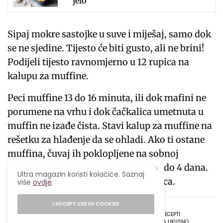
jelo
Sipaj mokre sastojke u suve i miješaj, samo dok
se ne sjedine. Tijesto će biti gusto, ali ne brini!
Podijeli tijesto ravnomjerno u 12 rupica na
kalupu za muffine.
Peci muffine 13 do 16 minuta, ili dok mafini ne
porumene na vrhu i dok čačkalica umetnuta u
muffin ne izađe čista. Stavi kalup za muffine na
rešetku za hlađenje da se ohladi. Ako ti ostane
muffina, čuvaj ih poklopljene na sobnoj
temperaturi do 2 dana ili u frižideru do 4 dana.
Ultra magazin koristi kolačiće. Saznaj
Zamrzni ostatke muffina do 3 mjeseca.
više
ovdje
.
I ACCEPT USE OF COOKIES
TAGS
LIFESTYLE MAGAZIN
MUFFINI OD JABUKA
RECEPTI
UKUSNO
ULTRA
ULTRA MAGAZIN
ULTRA UKUSNO