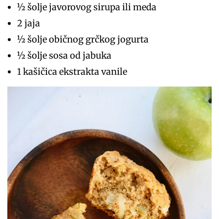
½ šolje javorovog sirupa ili meda
2 jaja
½ šolje običnog grčkog jogurta
½ šolje sosa od jabuka
1 kašičica ekstrakta vanile