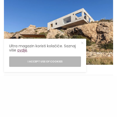
Ultra magazin koristi kolačiće. Saznaj
više
ovdje
.
I ACCEPT USE OF COOKIES
Yorgos Kordakis
Patio House, Karpatos, Grčka
Dizajniran od strane OOAK Architects, Patio
House je ljetna rezidencija porodice sa djecom,
koja se nalazi na grčkom ostrvu Karpatos,
udaljenom 22 sata vožnje brodom od Atine.