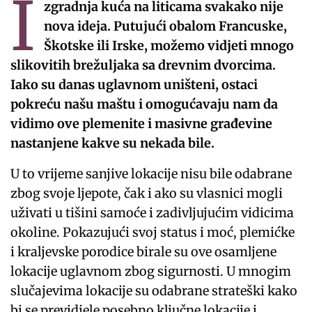
I
zgradnja kuća na liticama svakako nije
nova ideja. Putujući obalom Francuske,
Škotske ili Irske, možemo vidjeti mnogo
slikovitih brežuljaka sa drevnim dvorcima.
Iako su danas uglavnom uništeni, ostaci
pokreću našu maštu i omogućavaju nam da
vidimo ove plemenite i masivne građevine
nastanjene kakve su nekada bile.
U to vrijeme sanjive lokacije nisu bile odabrane
zbog svoje ljepote, čak i ako su vlasnici mogli
uživati ​​u tišini samoće i zadivljujućim vidicima
okoline. Pokazujući svoj status i moć, plemićke
i kraljevske porodice birale su ove osamljene
lokacije uglavnom zbog sigurnosti. U mnogim
slučajevima lokacije su odabrane strateški kako
bi se previdjele posebno ključne lokacije i