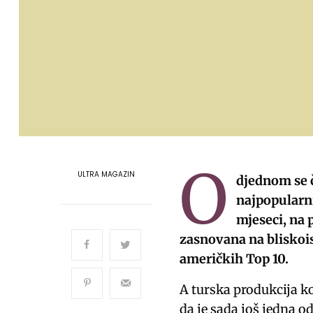
O
ULTRA MAGAZIN
djednom se č
najpopularni
mjeseci, na 
zasnovana na bliskois
američkih Top 10.
A turska produkcija k
da je sada još jedna o