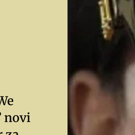
We
 novi
r za