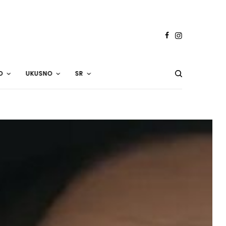
O
UKUSNO
SR