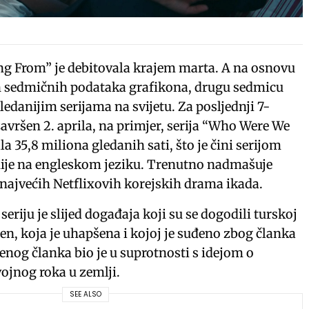
 From” je debitovala krajem marta. A na osnovu
ih sedmičnih podataka grafikona, drugu sedmicu
edanijim serijama na svijetu. Za posljednji 7-
završen 2. aprila, na primjer, serija “Who Were We
 35,8 miliona gledanih sati, što je čini serijom
a nije na engleskom jeziku. Trenutno nadmašuje
 najvećih Netflixovih korejskih drama ikada.
eriju je slijed događaja koji su se dogodili turskoj
n, koja je uhapšena i kojoj je suđeno zbog članka
njenog članka bio je u suprotnosti s idejom o
ojnog roka u zemlji.
SEE ALSO