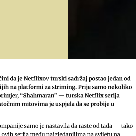
ini da je Netflixov turski sadržaj postao jedan od
jih na platformi za striming. Prije samo nekoliko
primjer, “Shahmaran” — turska Netflix serija
točnim mitovima je uspjela da se probije u
ompanije samo je nastavila da raste od tada — tako
d ovih serija među najgledanijima na svijetu na