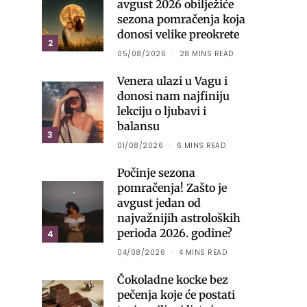
avgust 2026 obilježiće
sezona pomračenja koja
donosi velike preokrete
2
05/08/2026
28 MINS READ
Venera ulazi u Vagu i
donosi nam najfiniju
lekciju o ljubavi i
balansu
3
01/08/2026
6 MINS READ
Počinje sezona
pomračenja! Zašto je
avgust jedan od
najvažnijih astroloških
perioda 2026. godine?
4
04/08/2026
4 MINS READ
Čokoladne kocke bez
pečenja koje će postati