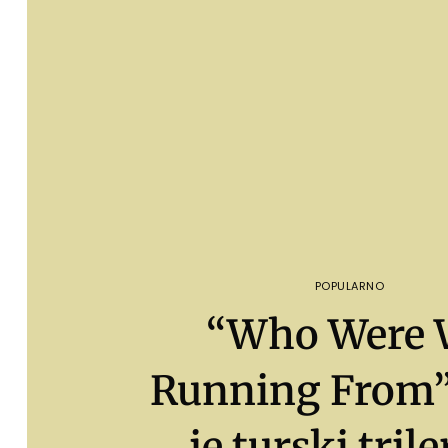
POPULARNO
“Who Were 
Running From”
je turski trile