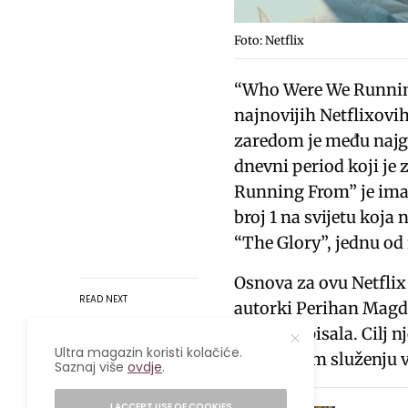
Foto: Netflix
“Who Were We Running
najnovijih Netflixov
zaredom je među najgl
dnevni period koji je 
Running From” je imala
broj 1 na svijetu koj
“The Glory”, jednu od
Osnova za ovu Netflix s
READ NEXT
autorki Perihan Magde
koji je napisala. Cilj 
Ultra magazin koristi kolačiće.
obaveznom služenju v
Saznaj više
ovdje
.
I ACCEPT USE OF COOKIES