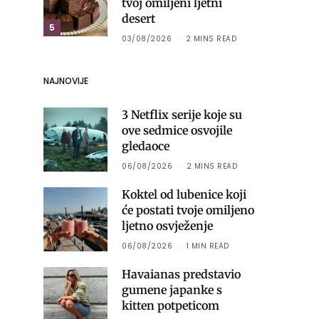
tvoj omiljeni ljetni
desert
5
03/08/2026
2 MINS READ
NAJNOVIJE
3 Netflix serije koje su
ove sedmice osvojile
gledaoce
06/08/2026
2 MINS READ
Koktel od lubenice koji
će postati tvoje omiljeno
ljetno osvježenje
06/08/2026
1 MIN READ
Havaianas predstavio
gumene japanke s
kitten potpeticom