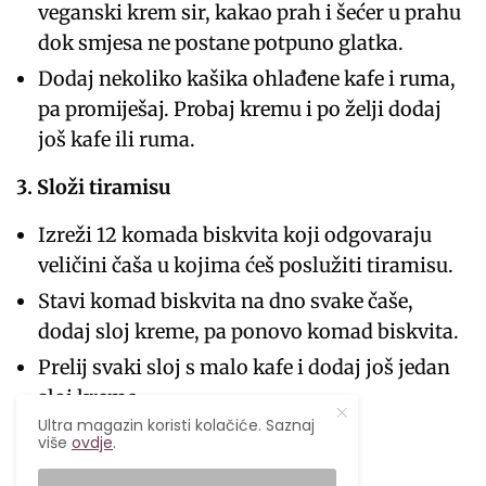
veganski krem sir, kakao prah i šećer u prahu
dok smjesa ne postane potpuno glatka.
Dodaj nekoliko kašika ohlađene kafe i ruma,
pa promiješaj. Probaj kremu i po želji dodaj
još kafe ili ruma.
3. Složi tiramisu
Izreži 12 komada biskvita koji odgovaraju
veličini čaša u kojima ćeš poslužiti tiramisu.
Stavi komad biskvita na dno svake čaše,
dodaj sloj kreme, pa ponovo komad biskvita.
Prelij svaki sloj s malo kafe i dodaj još jedan
sloj kreme.
Ultra magazin koristi kolačiće. Saznaj
više
ovdje
.
4. Dekoracija