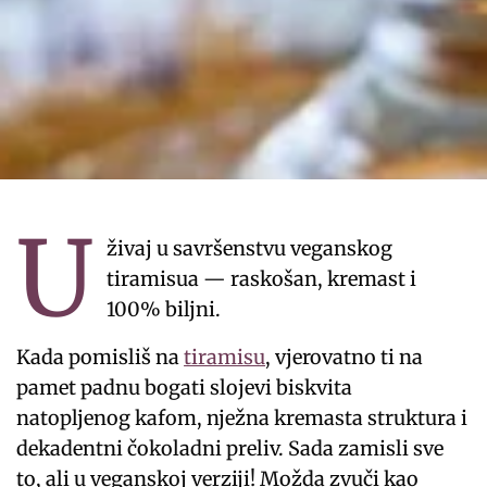
U
živaj u savršenstvu veganskog
tiramisua — raskošan, kremast i
100% biljni.
Kada pomisliš na
tiramisu
, vjerovatno ti na
pamet padnu bogati slojevi biskvita
natopljenog kafom, nježna kremasta struktura i
dekadentni čokoladni preliv. Sada zamisli sve
to, ali u veganskoj verziji! Možda zvuči kao