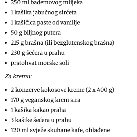
250 ml bademovog mlijeka
1 kašika jabučnog sirćeta
1 kašičica paste od vanilije
50 g biljnog putera
215 g brašna (ili bezglutenskog brašna)
230 g šećera u prahu
prstohvat morske soli
Za kremu:
2 konzerve kokosove kreme (2 x 400 g)
170 g veganskog krem sira
1 kašika kakao praha
3 kašike šećera u prahu
120 ml svježe skuhane kafe, ohlađene