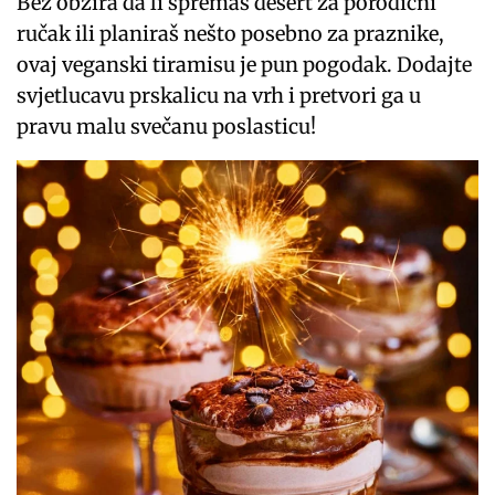
Bez obzira da li spremaš desert za porodični
ručak ili planiraš nešto posebno za praznike,
ovaj veganski tiramisu je pun pogodak. Dodajte
svjetlucavu prskalicu na vrh i pretvori ga u
pravu malu svečanu poslasticu!