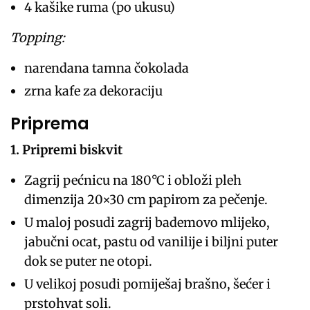
4 kašike ruma (po ukusu)
Topping:
narendana tamna čokolada
zrna kafe za dekoraciju
Priprema
1. Pripremi biskvit
Zagrij pećnicu na 180°C i obloži pleh
dimenzija 20×30 cm papirom za pečenje.
U maloj posudi zagrij bademovo mlijeko,
jabučni ocat, pastu od vanilije i biljni puter
dok se puter ne otopi.
U velikoj posudi pomiješaj brašno, šećer i
prstohvat soli.