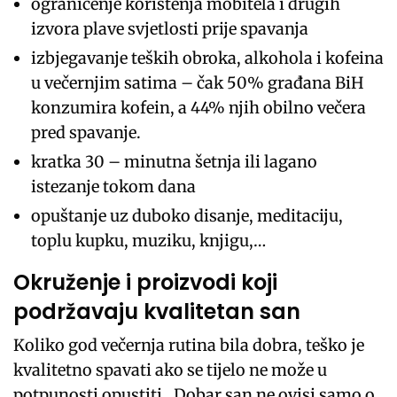
ograničenje korištenja mobitela i drugih
izvora plave svjetlosti prije spavanja
izbjegavanje teških obroka, alkohola i kofeina
u večernjim satima – čak 50% građana BiH
konzumira kofein, a 44% njih obilno večera
pred spavanje.
kratka 30 – minutna šetnja ili lagano
istezanje tokom dana
opuštanje uz duboko disanje, meditaciju,
toplu kupku, muziku, knjigu,…
Okruženje i proizvodi koji
podržavaju kvalitetan san
Koliko god večernja rutina bila dobra, teško je
kvalitetno spavati ako se tijelo ne može u
potpunosti opustiti. Dobar san ne ovisi samo o