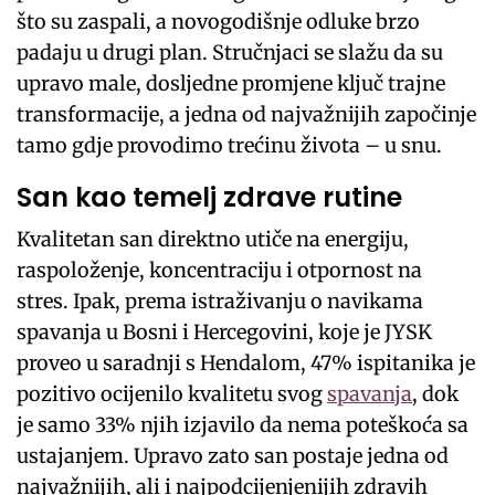
što su zaspali, a novogodišnje odluke brzo
padaju u drugi plan. Stručnjaci se slažu da su
upravo male, dosljedne promjene ključ trajne
transformacije, a jedna od najvažnijih započinje
tamo gdje provodimo trećinu života – u snu.
San kao temelj zdrave rutine
Kvalitetan san direktno utiče na energiju,
raspoloženje, koncentraciju i otpornost na
stres. Ipak, prema istraživanju o navikama
spavanja u Bosni i Hercegovini, koje je JYSK
proveo u saradnji s Hendalom, 47% ispitanika je
pozitivo ocijenilo kvalitetu svog
spavanja
, dok
je samo 33% njih izjavilo da nema poteškoća sa
ustajanjem. Upravo zato san postaje jedna od
najvažnijih, ali i najpodcijenjenijih zdravih