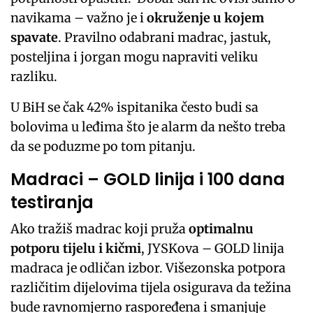
navikama – važno je i
okruženje u kojem
spavate
. Pravilno odabrani madrac, jastuk,
posteljina i jorgan mogu napraviti veliku
razliku.
U BiH se čak 42% ispitanika često budi sa
bolovima u leđima što je alarm da nešto treba
da se poduzme po tom pitanju.
Madraci – GOLD linija i 100 dana
testiranja
Ako tražiš madrac koji pruža
optimalnu
potporu tijelu i kičmi
, JYSKova – GOLD linija
madraca je odličan izbor. Višezonska potpora
različitim dijelovima tijela osigurava da težina
bude ravnomjerno raspoređena i smanjuje