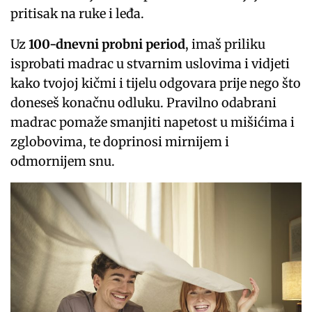
pritisak na ruke i leđa.
Uz
100-dnevni probni period
, imaš priliku
isprobati madrac u stvarnim uslovima i vidjeti
kako tvojoj kičmi i tijelu odgovara prije nego što
doneseš konačnu odluku. Pravilno odabrani
madrac pomaže smanjiti napetost u mišićima i
zglobovima, te doprinosi mirnijem i
odmornijem snu.