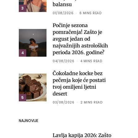
balansu
3
01/08/2026
6 MINS READ
Počinje sezona
pomračenja! Zašto je
avgust jedan od
najvažnijih astroloških
perioda 2026. godine?
4
04/08/2026
4 MINS READ
Čokoladne kocke bez
pečenja koje će postati
tvoj omiljeni ljetni
desert
5
03/08/2026
2 MINS READ
NAJNOVIJE
Lavlja kapija 2026: Zašto