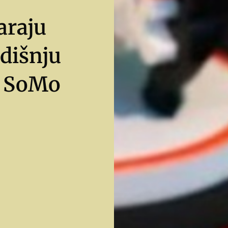
araju
odišnju
a SoMo