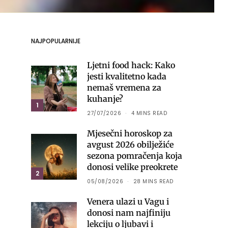
NAJPOPULARNIJE
Ljetni food hack: Kako
jesti kvalitetno kada
nemaš vremena za
kuhanje?
1
27/07/2026
4 MINS READ
Mjesečni horoskop za
avgust 2026 obilježiće
sezona pomračenja koja
donosi velike preokrete
2
05/08/2026
28 MINS READ
Venera ulazi u Vagu i
donosi nam najfiniju
lekciju o ljubavi i