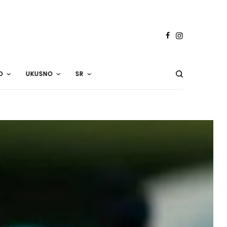
O
UKUSNO
SR