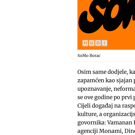
SoMo Borac
Osim same dodjele, ka
zapamćen kao sjajan pa
upoznavanje, neforma
se ove godine po prvi 
Cijeli događaj na rasp
kulture, a organizacij
govornika: Vamanan P
agenciji Monami, Dino