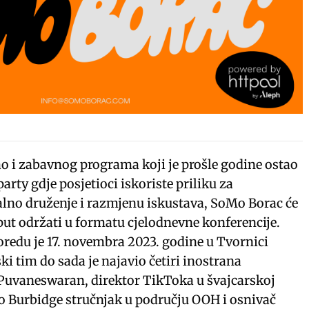
o i zabavnog programa koji je prošle godine ostao
rty gdje posjetioci iskoriste priliku za
lno druženje i razmjenu iskustava, SoMo Borac će
put održati u formatu cjelodnevne konferencije.
oredu je 17. novembra 2023. godine u Tvornici
ski tim do sada je najavio četiri inostrana
uvaneswaran, direktor TikToka u švajcarskoj
 Burbidge stručnjak u području OOH i osnivač