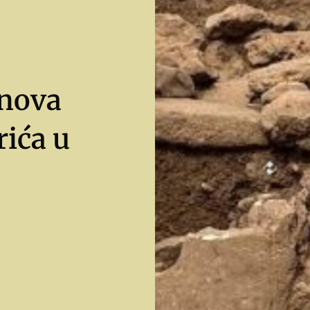
 nova
rića u