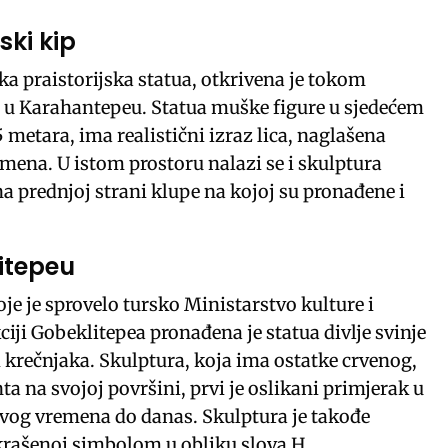
ski kip
ka praistorijska statua, otkrivena je tokom
 u Karahantepeu. Statua muške figure u sjedećem
5 metara, ima realistični izraz lica, naglašena
amena. U istom prostoru nalazi se i skulptura
na prednjoj strani klupe na kojoj su pronađene i
itepeu
e je sprovelo tursko Ministarstvo kulture i
iji Gobeklitepea pronađena je statua divlje svinje
d krečnjaka. Skulptura, koja ima ostatke crvenog,
ta na svojoj površini, prvi je oslikani primjerak u
 svog vremena do danas. Skulptura je takođe
krašenoj simbolom u obliku slova H,