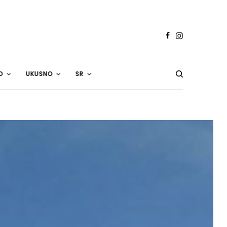
O
UKUSNO
SR