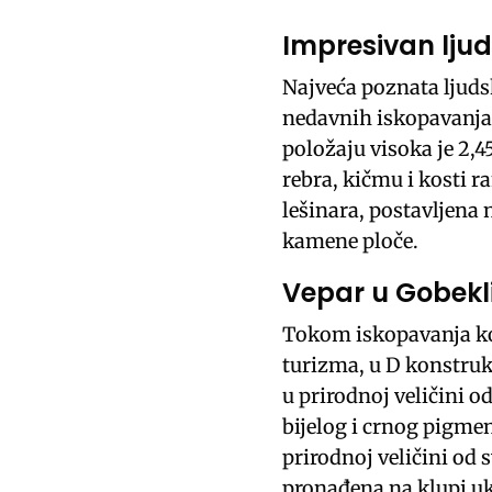
Impresivan ljud
Najveća poznata ljuds
nedavnih iskopavanja
položaju visoka je 2,4
rebra, kičmu i kosti r
lešinara, postavljena 
kamene ploče.
Vepar u Gobekl
Tokom iskopavanja koj
turizma, u D konstrukc
u prirodnoj veličini o
bijelog i crnog pigmen
prirodnoj veličini od
pronađena na klupi u