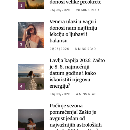
donosi velike preokrete
2
05/08/2026
28 MINS READ
Venera ulazi u Vagu i
donosi nam najfiniju
lekciju o ljubavi i
balansu
3
01/08/2026
6 MINS READ
Lavlja kapija 2026: Zašto
je 8. 8. najmoćniji
datum godine i kako
iskoristiti njegovu
energiju?
4
06/08/2026
4 MINS READ
Počinje sezona
pomračenja! Zašto je
avgust jedan od
najvažnijih astroloških