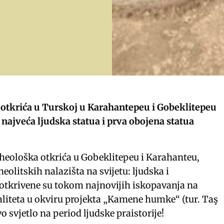
 otkrića u Turskoj u Karahantepeu i Gobeklitepeu
najveća ljudska statua i prva obojena statua
heološka otkrića u Gobeklitepeu i Karahanteu,
eolitskih nalazišta na svijetu: ljudska i
 otkrivene su tokom najnovijih iskopavanja na
aliteta u okviru projekta „Kamene humke“ (tur. Taş
o svjetlo na period ljudske praistorije!