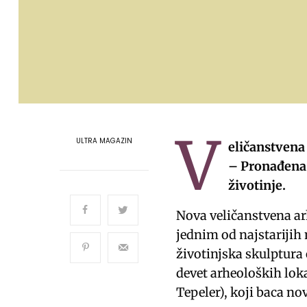
V
ULTRA MAGAZIN
eličanstvena
– Pronađena 
životinje.
Nova veličanstvena ar
jednim od najstarijih n
životinjska skulptura
devet arheoloških lok
Tepeler), koji baca nov