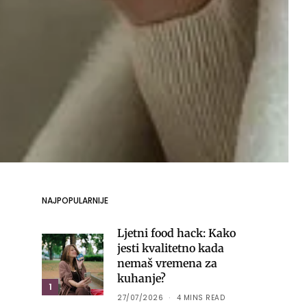
NAJPOPULARNIJE
Ljetni food hack: Kako
jesti kvalitetno kada
nemaš vremena za
kuhanje?
1
27/07/2026
4 MINS READ