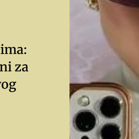
cima:
ni za
vog