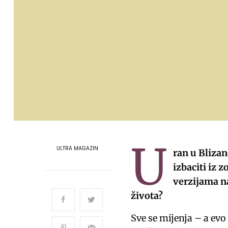
U
ULTRA MAGAZIN
ran u Bliza
izbaciti iz 
verzijama na
života?
Sve se mijenja – a evo