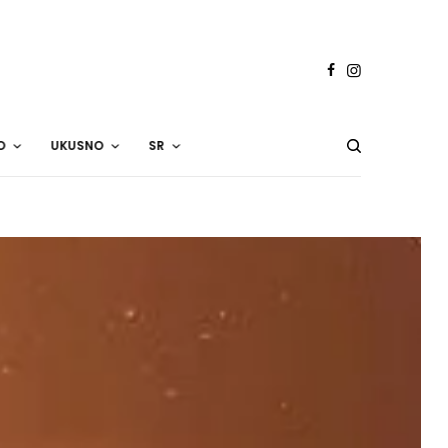
O
UKUSNO
SR