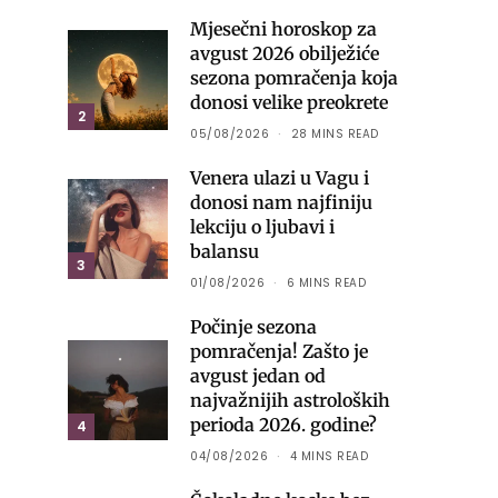
Mjesečni horoskop za
avgust 2026 obilježiće
sezona pomračenja koja
donosi velike preokrete
2
05/08/2026
28 MINS READ
Venera ulazi u Vagu i
donosi nam najfiniju
lekciju o ljubavi i
balansu
3
01/08/2026
6 MINS READ
Počinje sezona
pomračenja! Zašto je
avgust jedan od
najvažnijih astroloških
perioda 2026. godine?
4
04/08/2026
4 MINS READ