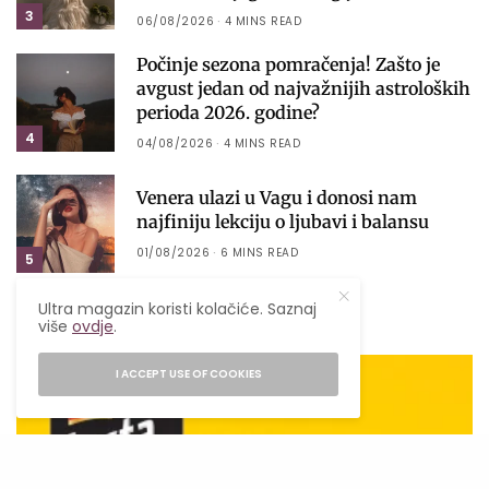
3
06/08/2026
4 MINS READ
Počinje sezona pomračenja! Zašto je
avgust jedan od najvažnijih astroloških
perioda 2026. godine?
4
04/08/2026
4 MINS READ
Venera ulazi u Vagu i donosi nam
najfiniju lekciju o ljubavi i balansu
01/08/2026
6 MINS READ
5
Ultra magazin koristi kolačiće. Saznaj
više
ovdje
.
I ACCEPT USE OF COOKIES