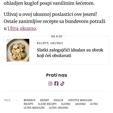
ohladjen kuglof pospi vanilinim šećerom.
Uživaj u ovoj ukusnoj poslastici ove jeseni!
Ostale zanimljive recepte sa bundevom potraži
u
Ultra ukusno
.
SEE ALSO
RECEPTI
,
UKUSNO
Slatki zalogajčići idealan su obrok
koji ćeš obožavati
Prati nas
TAGS
BUNDEVA
DESERT
KUGLOF
LIFESTYLE MAGAZIN
RECEPTI
SLATKI RECEPTI
SLATKO
UKUSNO
ULTRA
ULTRA MAGAZIN
ULTRA UKUSNO