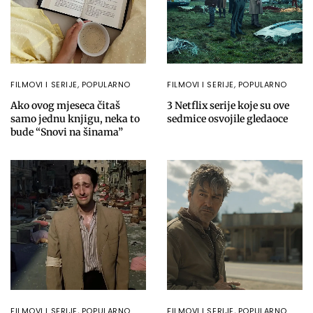
FILMOVI I SERIJE
,
POPULARNO
FILMOVI I SERIJE
,
POPULARNO
Ako ovog mjeseca čitaš
3 Netflix serije koje su ove
samo jednu knjigu, neka to
sedmice osvojile gledaoce
bude “Snovi na šinama”
FILMOVI I SERIJE
,
POPULARNO
FILMOVI I SERIJE
,
POPULARNO