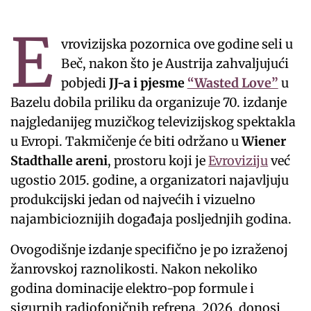
E
vrovizijska pozornica ove godine seli u
Beč, nakon što je Austrija zahvaljujući
pobjedi
JJ-a i pjesme
“Wasted Love”
u
Bazelu dobila priliku da organizuje 70. izdanje
najgledanijeg muzičkog televizijskog spektakla
u Evropi. Takmičenje će biti održano u
Wiener
Stadthalle areni
, prostoru koji je
Evroviziju
već
ugostio 2015. godine, a organizatori najavljuju
produkcijski jedan od najvećih i vizuelno
najambicioznijih događaja posljednjih godina.
Ovogodišnje izdanje specifično je po izraženoj
žanrovskoj raznolikosti. Nakon nekoliko
godina dominacije elektro-pop formule i
sigurnih radiofoničnih refrena, 2026. donosi