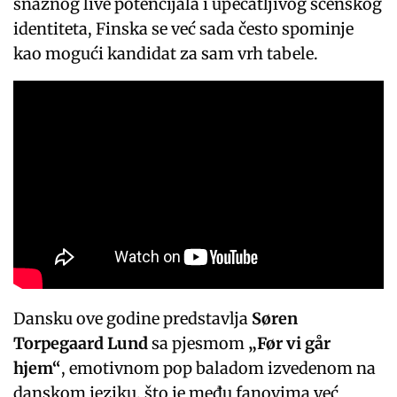
snažnog live potencijala i upečatljivog scenskog
identiteta, Finska se već sada često spominje
kao mogući kandidat za sam vrh tabele.
Dansku ove godine predstavlja
Søren
Torpegaard Lund
sa pjesmom
„Før vi går
hjem“
, emotivnom pop baladom izvedenom na
danskom jeziku, što je među fanovima već