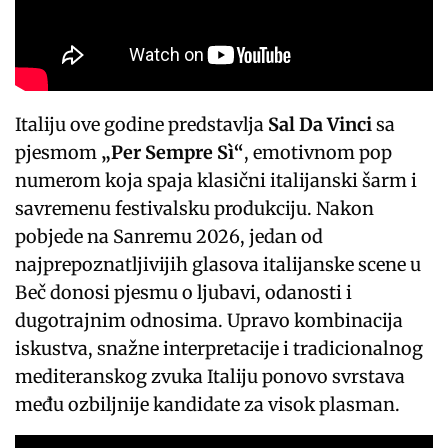
Italiju ove godine predstavlja
Sal Da Vinci
sa
pjesmom
„Per Sempre Sì“
, emotivnom pop
numerom koja spaja klasični italijanski šarm i
savremenu festivalsku produkciju. Nakon
pobjede na Sanremu 2026, jedan od
najprepoznatljivijih glasova italijanske scene u
Beč donosi pjesmu o ljubavi, odanosti i
dugotrajnim odnosima. Upravo kombinacija
iskustva, snažne interpretacije i tradicionalnog
mediteranskog zvuka Italiju ponovo svrstava
među ozbiljnije kandidate za visok plasman.