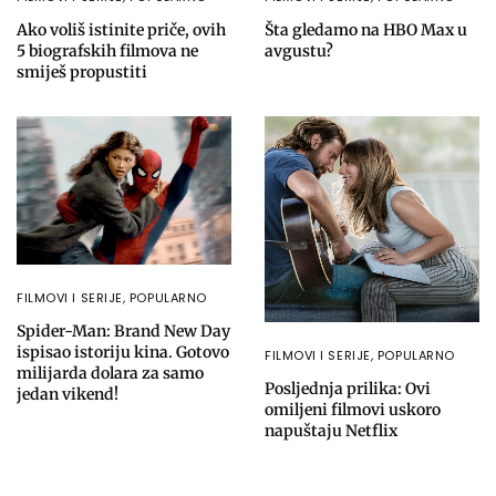
Ako voliš istinite priče, ovih
Šta gledamo na HBO Max u
5 biografskih filmova ne
avgustu?
smiješ propustiti
FILMOVI I SERIJE
,
POPULARNO
Spider-Man: Brand New Day
ispisao istoriju kina. Gotovo
FILMOVI I SERIJE
,
POPULARNO
milijarda dolara za samo
Posljednja prilika: Ovi
jedan vikend!
omiljeni filmovi uskoro
napuštaju Netflix