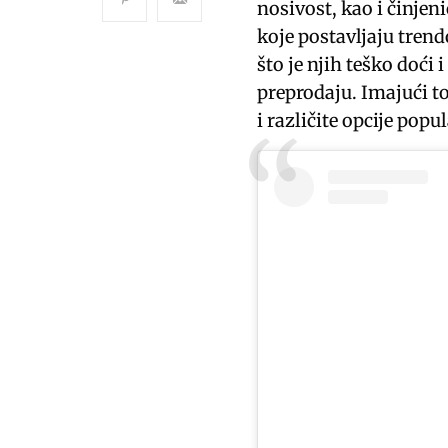
nosivost, kao i činjen
koje postavljaju trend
što je njih teško doći
preprodaju. Imajući to
i različite opcije pop