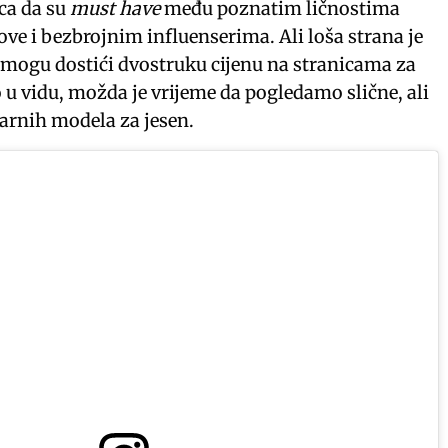
ica da su
must have
među poznatim ličnostima
ove i bezbrojnim influenserima. Ali loša strana je
 i mogu dostići dvostruku cijenu na stranicama za
 u vidu, možda je vrijeme da pogledamo slične, ali
ularnih modela za jesen.