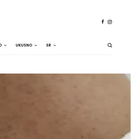
O
UKUSNO
SR