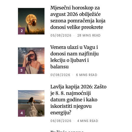
Mjesečni horoskop za
avgust 2026 obilježiće
sezona pomračenja koja
donosi velike preokrete
2
05/08/2026
28 MINS READ
Venera ulazi u Vagu i
donosi nam najfiniju
lekciju o ljubavi i
balansu
3
01/08/2026
6 MINS READ
Lavlja kapija 2026: Zašto
je 8. 8. najmoćniji
datum godine i kako
iskoristiti njegovu
energiju?
4
06/08/2026
4 MINS READ