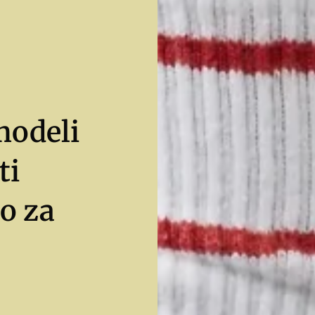
modeli
ti
o za