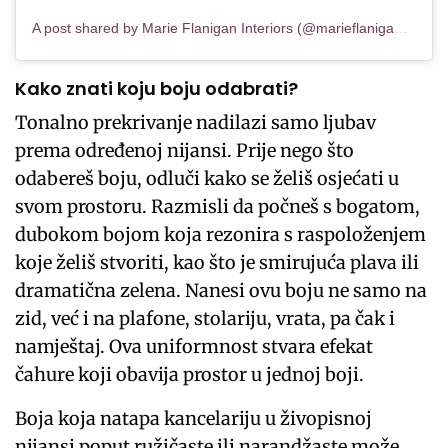
A post shared by Marie Flanigan Interiors (@marieflaniganinteriors)
Kako znati koju boju odabrati?
Tonalno prekrivanje nadilazi samo ljubav
prema određenoj nijansi. Prije nego što
odabereš boju, odluči kako se želiš osjećati u
svom prostoru. Razmisli da počneš s bogatom,
dubokom bojom koja rezonira s raspoloženjem
koje želiš stvoriti, kao što je smirujuća plava ili
dramatična zelena. Nanesi ovu boju ne samo na
zid, već i na plafone, stolariju, vrata, pa čak i
namještaj. Ova uniformnost stvara efekat
čahure koji obavija prostor u jednoj boji.
Boja koja natapa kancelariju u živopisnoj
nijansi poput ružičaste ili narandžaste može