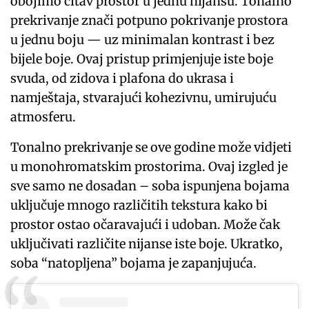
obojimo čitav prostor u jednu nijansu. Tonalno
prekrivanje znači potpuno pokrivanje prostora
u jednu boju — uz minimalan kontrast i bez
bijele boje. Ovaj pristup primjenjuje iste boje
svuda, od zidova i plafona do ukrasa i
namještaja, stvarajući kohezivnu, umirujuću
atmosferu.
Tonalno prekrivanje se ove godine može vidjeti
u monohromatskim prostorima. Ovaj izgled je
sve samo ne dosadan – soba ispunjena bojama
uključuje mnogo različitih tekstura kako bi
prostor ostao očaravajući i udoban. Može čak
uključivati ​​različite nijanse iste boje. Ukratko,
soba “natopljena” bojama je zapanjujuća.