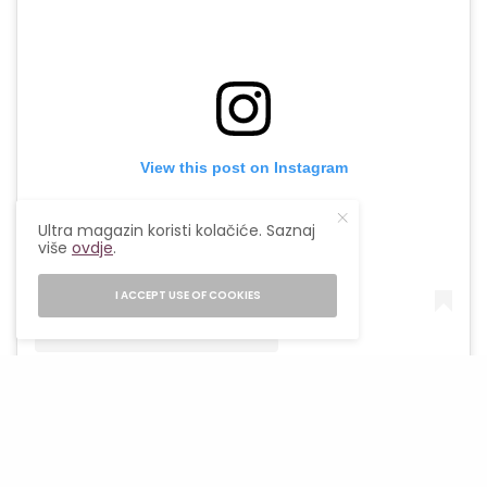
View this post on Instagram
Ultra magazin koristi kolačiće. Saznaj
više
ovdje
.
I ACCEPT USE OF COOKIES
A post shared by THINK CONSTRUCTION (@think_construction)
Razmisli o rasvjeti