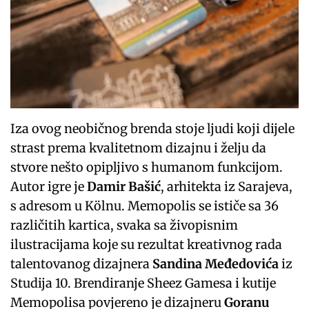
Iza ovog neobičnog brenda stoje ljudi koji dijele
strast prema kvalitetnom dizajnu i želju da
stvore nešto opipljivo s humanom funkcijom.
Autor igre je
Damir Bašić
, arhitekta iz Sarajeva,
s adresom u Kölnu. Memopolis se ističe sa 36
različitih kartica, svaka sa živopisnim
ilustracijama koje su rezultat kreativnog rada
talentovanog dizajnera
Sandina Međedovića
iz
Studija 10. Brendiranje Sheez Gamesa i kutije
Memopolisa povjereno je dizajneru
Goranu