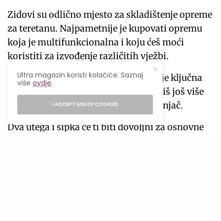
Zidovi su odlično mjesto za skladištenje opreme
za teretanu. Najpametnije je kupovati opremu
koja je multifunkcionalna i koju ćeš moći
koristiti za izvođenje različitih vježbi.
Ultra magazin koristi kolačiće. Saznaj
Jedna od njih je bench – klupa, koja je ključna
više
ovdje
.
za izvođenje brojnih vježbi. Ako tražiš još više
opcija njene upotrebe, nabavi i naslonjač.
I ACCEPT USE OF COOKIES
Dva utega i šipka će ti biti dovoljni za osnovne
vježbe. Kasnije možeš kupiti i druge vrste i
veličine, kako tvoje vježbanje bude napredovalo.
Bučice su takođe svestran komad opreme.
Najbolje bi bilo kupiti one na kojima možeš
prilagođavati težinu, u zavisnosti od vježbe.
SEE ALSO