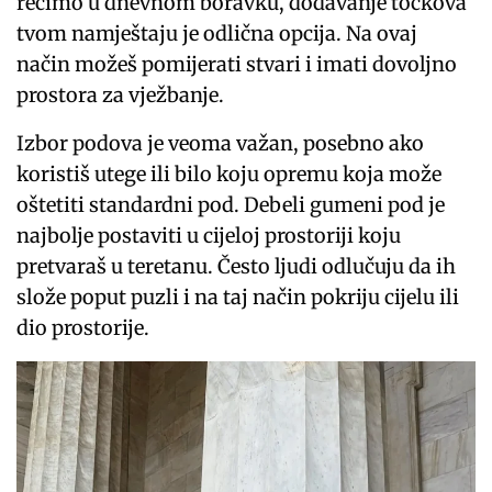
recimo u dnevnom boravku, dodavanje točkova
tvom namještaju je odlična opcija. Na ovaj
način možeš pomijerati stvari i imati dovoljno
prostora za vježbanje.
Izbor podova je veoma važan, posebno ako
koristiš utege ili bilo koju opremu koja može
oštetiti standardni pod. Debeli gumeni pod je
najbolje postaviti u cijeloj prostoriji koju
pretvaraš u teretanu. Često ljudi odlučuju da ih
slože poput puzli i na taj način pokriju cijelu ili
dio prostorije.