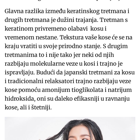
Glavna razlika između keratinskog tretmana i
drugih tretmana je dužini trajanja. Tretman s
keratinom privremeno olabavi kosu i
vremenom nestane. Tekstura vaše kose će se na
kraju vratiti u svoje prirodno stanje. S drugim
tretmanima to i nije tako jer neki od njih
razbijaju molekularne veze u kosi i trajno je
ispravljaju. Budući da japanski tretmani za kosu
i tradicionalni relaksatori trajno razbijaju veze
kose pomoću amonijum tioglikolata i natrijum
hidroksida, oni su daleko efikasniji u ravnanju
kose, ali i štetniji.