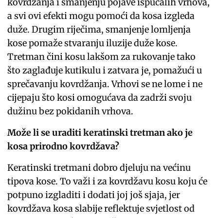
kovrdžanja i smanjenju pojave ispucalih vrhova,
a svi ovi efekti mogu pomoći da kosa izgleda
duže. Drugim riječima, smanjenje lomljenja
kose pomaže stvaranju iluzije duže kose.
Tretman čini kosu lakšom za rukovanje tako
što zaglađuje kutikulu i zatvara je, pomažući u
sprečavanju kovrdžanja. Vrhovi se ne lome i ne
cijepaju što kosi omogućava da zadrži svoju
dužinu bez pokidanih vrhova.
Može li se uraditi keratinski tretman ako je
kosa prirodno kovrdžava?
Keratinski tretmani dobro djeluju na većinu
tipova kose. To važi i za kovrdžavu kosu koju će
potpuno izgladiti i dodati joj još sjaja, jer
kovrdžava kosa slabije reflektuje svjetlost od