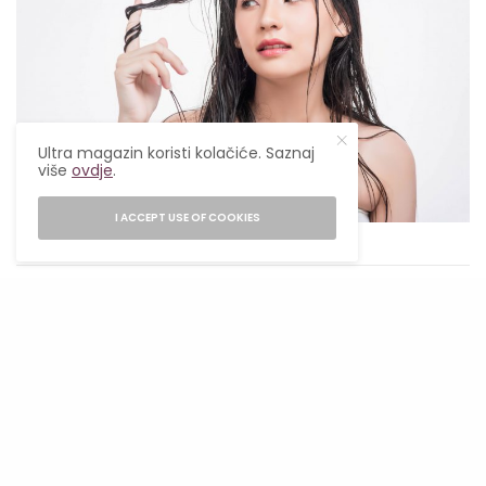
Ultra magazin koristi kolačiće. Saznaj
više
ovdje
.
I ACCEPT USE OF COOKIES
Foto: Freepik
Koji je proces keratinskog tretmana?
Tretman traje nekoliko sati, iako se razlikuje u
zavisnosti od dužine i tipa kose. U zavisnosti od
teksture i gustine kose, tretman može trajati od
va do četiri sata.
SEE ALSO