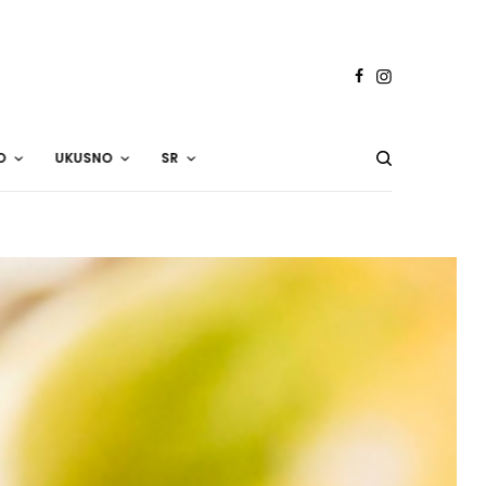
O
UKUSNO
SR