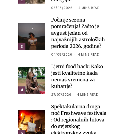
06/08/2026
4 MINS READ
Počinje sezona
pomračenja! Zašto je
avgust jedan od
najvažnijih astroloških
perioda 2026. godine?
3
04/08/2026
4 MINS READ
Ljetni food hack: Kako
jesti kvalitetno kada
nemaš vremena za
kuhanje?
4
27/07/2026
4 MINS READ
Spektakularna druga
noć Freshwave festivala
: Od regionalnih hitova
do svjetskog
elektronskog zvuka
5