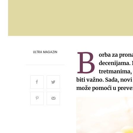
B
ULTRA MAGAZIN
orba za prona
decenijama. 
tretmanima, a
biti važno. Sada, nov
može pomoći u preven