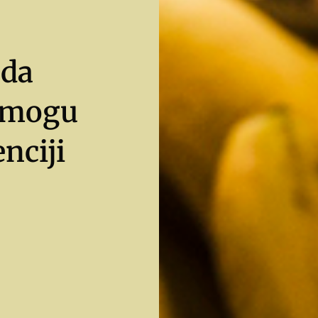
 da
e mogu
nciji