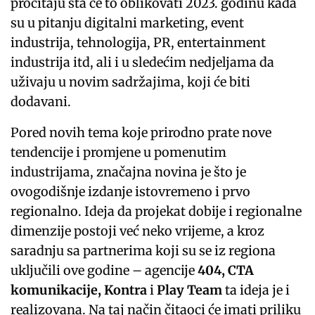
pročitaju šta će to oblikovati 2023. godinu kada
su u pitanju digitalni marketing, event
industrija, tehnologija, PR, entertainment
industrija itd, ali i u sledećim nedjeljama da
uživaju u novim sadržajima, koji će biti
dodavani.
Pored novih tema koje prirodno prate nove
tendencije i promjene u pomenutim
industrijama, značajna novina je što je
ovogodišnje izdanje istovremeno i prvo
regionalno. Ideja da projekat dobije i regionalne
dimenzije postoji već neko vrijeme, a kroz
saradnju sa partnerima koji su se iz regiona
uključili ove godine – agencije
404, CTA
komunikacije, Kontra
i
Play Team
ta ideja je i
realizovana. Na taj način čitaoci će imati priliku