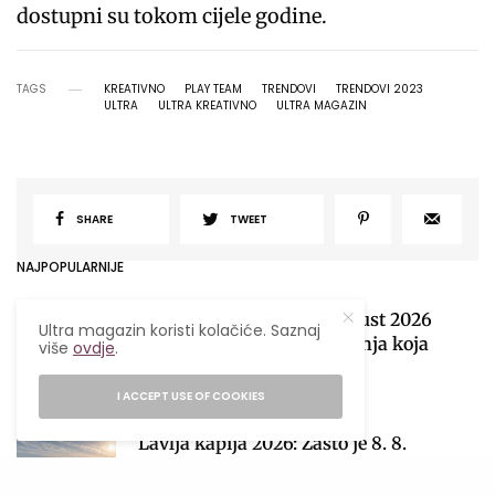
dostupni su tokom cijele godine.
TAGS
KREATIVNO
PLAY TEAM
TRENDOVI
TRENDOVI 2023
ULTRA
ULTRA KREATIVNO
ULTRA MAGAZIN
SHARE
TWEET
NAJPOPULARNIJE
Mjesečni horoskop za avgust 2026
Ultra magazin koristi kolačiće. Saznaj
obilježiće sezona pomračenja koja
više
ovdje
.
donosi velike preokrete
1
I ACCEPT USE OF COOKIES
05/08/2026
28 MINS READ
Lavlja kapija 2026: Zašto je 8. 8.
najmoćniji datum godine i kako
iskoristiti njegovu energiju?