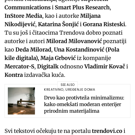
Communications
i
Smart Plus Research
,
InStore Media
, kao i autorke
Miljana
Nikodijević
,
Katarina Šonjić
i
Gorana Risteski
.
Tu su još i čitaocima Trendova dobro poznati
autorke i autori
Milorad Milovanović
poznatiji
kao
Deda Milorad
,
Una Kostandinović (Pola
kile digitala), Maja Grbović
iz kompanije
Mercator-S
,
Digitalk
odnosno
Vladimir Kovač
i
Kontra
izdavačka kuća.
SEE ALSO
KREATIVNO
,
UREĐENJE DOMA
Drvo kao protivteža minimalizmu:
kako omekšati moderan enterijer
prirodnim materijalima
Svi tekstovi očekuju te na portalu
trendovi.co
i