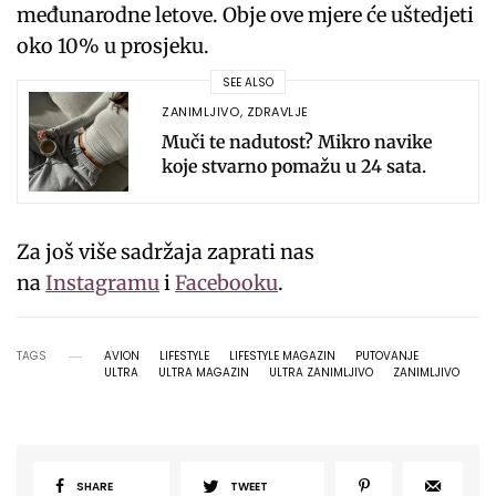
međunarodne letove. Obje ove mjere će uštedjeti
oko 10% u prosjeku.
SEE ALSO
ZANIMLJIVO
,
ZDRAVLJE
Muči te nadutost? Mikro navike
koje stvarno pomažu u 24 sata.
Za još više sadržaja zaprati nas
na
Instagramu
i
Facebooku
.
TAGS
AVION
LIFESTYLE
LIFESTYLE MAGAZIN
PUTOVANJE
ULTRA
ULTRA MAGAZIN
ULTRA ZANIMLJIVO
ZANIMLJIVO
SHARE
TWEET