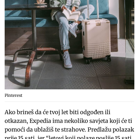
Pinterest
Ako brineš da će tvoj let biti odgođen ili
otkazan, Expedia ima nekoliko savjeta koji će ti
pomoći da ublažiš te strahove. Predlažu polazak
prije 15 sati, jer “letovi koji polaze poslije 15 sati