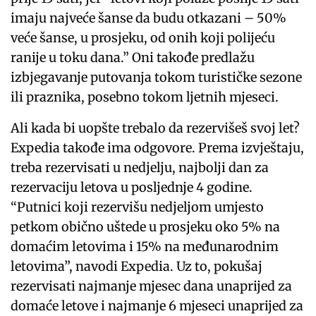
imaju najveće šanse da budu otkazani – 50%
veće šanse, u prosjeku, od onih koji polijeću
ranije u toku dana.” Oni takođe predlažu
izbjegavanje putovanja tokom turističke sezone
ili praznika, posebno tokom ljetnih mjeseci.
Ali kada bi uopšte trebalo da rezervišeš svoj let?
Expedia takođe ima odgovore. Prema izvještaju,
treba rezervisati u nedjelju, najbolji dan za
rezervaciju letova u posljednje 4 godine.
“Putnici koji rezervišu nedjeljom umjesto
petkom obično uštede u prosjeku oko 5% na
domaćim letovima i 15% na međunarodnim
letovima”, navodi Expedia. Uz to, pokušaj
rezervisati najmanje mjesec dana unaprijed za
domaće letove i najmanje 6 mjeseci unaprijed za