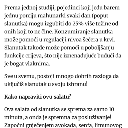
Prema jednoj studiji, pojedinci koji jedu barem
jednu porciju mahunarki svaki dan (poput
slanutka) mogu izgubiti do 25% više težine od
onih koji to ne čine. Konzumiranje slanutka
može pomoći u regulaciji nivoa šećera u krvi.
Slanutak takođe može pomoći u poboljšanju
funkcije crijeva, što nije iznenađujuće budući da
je bogat vlaknima.
Sve u svemu, postoji mnogo dobrih razloga da
uključiš slanutak u svoju ishranu!
Kako napraviti ovu salatu?
Ova salata od slanutka se sprema za samo 10
minuta, a onda je spremna za posluživanje!
Započni gnječenjem avokada, senfa, limunovog