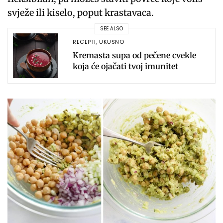
svježe ili kiselo, poput krastavaca.
SEE ALSO
RECEPTI
,
UKUSNO
Kremasta supa od pečene cvekle
koja će ojačati tvoj imunitet