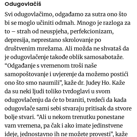
Odugovlačiš
Svi odugovlačimo, odgađamo za sutra ono što
bi se moglo učiniti odmah. Mnogo je razloga za
to – strah od neuspjeha, perfekcionizam,
depresija, neprestano skrolovanje po
društvenim mrežama. Ali možda ne shvataš da
je odugovlačenje takođe oblik samosabotaže.
“Odgađanje s vremenom troši naše
samopoštovanje i uvjerenje da možemo postići
ono što smo naumili”, kaže dr. Judey Ho. Kaže
da su neki ljudi toliko tvrdoglavi u svom
odugovlačenju da će to braniti, tvrdeći da kada
odugovlače sami sebi stvaraju pritisak da stvore
bolje stvari. “Ali u nekom trenutku ponestane
vam vremena, pa čak i ako imate jedinstvene
ideje, jednostavno ih ne možete provesti”, kaže