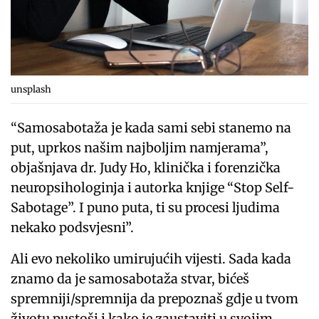
unsplash
“Samosabotaža je kada sami sebi stanemo na
put, uprkos našim najboljim namjerama”,
objašnjava dr. Judy Ho, klinička i forenzička
neuropsihologinja i autorka knjige “Stop Self-
Sabotage”. I puno puta, ti su procesi ljudima
nekako podsvjesni”.
Ali evo nekoliko umirujućih vijesti. Sada kada
znamo da je samosabotaža stvar, bićeš
spremniji/spremnija da prepoznaš gdje u tvom
životu pustoši i kako je zaustaviti u svojim