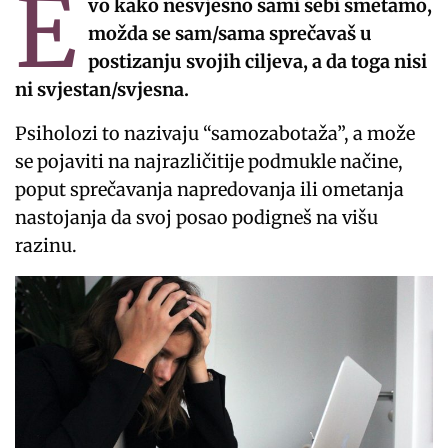
E
vo kako nesvjesno sami sebi smetamo,
možda se sam/sama sprečavaš u
postizanju svojih ciljeva, a da toga nisi
ni svjestan/svjesna.
Psiholozi to nazivaju “samozabotaža”, a može
se pojaviti na najrazličitije podmukle načine,
poput sprečavanja napredovanja ili ometanja
nastojanja da svoj posao podigneš na višu
razinu.