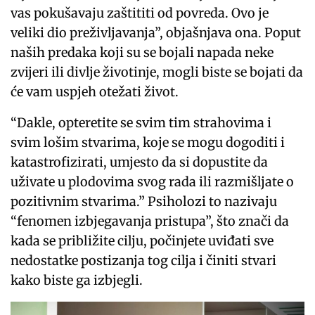
vas pokušavaju zaštititi od povreda. Ovo je
veliki dio preživljavanja”, objašnjava ona. Poput
naših predaka koji su se bojali napada neke
zvijeri ili divlje životinje, mogli biste se bojati da
će vam uspjeh otežati život.
“Dakle, opteretite se svim tim strahovima i
svim lošim stvarima, koje se mogu dogoditi i
katastrofizirati, umjesto da si dopustite da
uživate u plodovima svog rada ili razmišljate o
pozitivnim stvarima.” Psiholozi to nazivaju
“fenomen izbjegavanja pristupa”, što znači da
kada se približite cilju, počinjete uviđati sve
nedostatke postizanja tog cilja i činiti stvari
kako biste ga izbjegli.