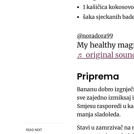
1 kašičica kokosovo
šaka sjeckanih ba
@noradora99
My healthy ma
♬ original soun
Priprema
Bananu dobro izgnječi 
sve zajedno izmiksaj 
Smjesu rasporedi u kal
manja sladoleda.
Stavi u zamrzivač na 
READ NEXT