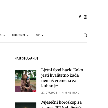
O
UKUSNO
SR
NAJPOPULARNIJE
Ljetni food hack: Kako
jesti kvalitetno kada
nemaš vremena za
kuhanje?
1
27/07/2026
4 MINS READ
Mjesečni horoskop za
avgust 2026 obilježiće