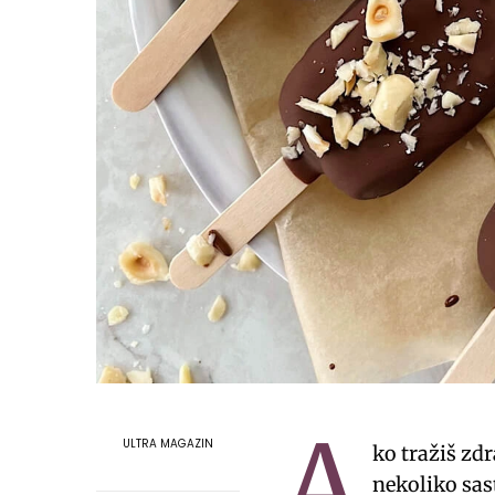
A
ULTRA MAGAZIN
ko tražiš zd
nekoliko sast