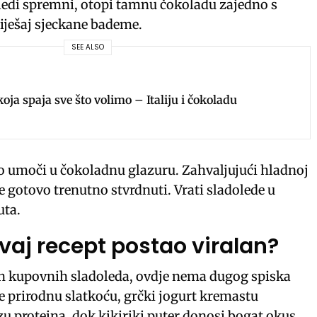
ledi spremni, otopi tamnu čokoladu zajedno s
ješaj sjeckane bademe.
SEE ALSO
O
koja spaja sve što volimo – Italiju i čokoladu
vo umoči u čokoladnu glazuru. Zahvaljujući hladnoj
e gotovo trenutno stvrdnuti. Vrati sladolede u
uta.
ovaj recept postao viralan?
ih kupovnih sladoleda, ovdje nema dugog spiska
e prirodnu slatkoću, grčki jogurt kremastu
zu proteina, dok kikiriki puter donosi bogat okus