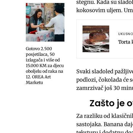
stegnu. Kada su slado
kokosovim uljem. Umi
UKUSN
Torta 
Gotovo 2.500
posjetilaca, 50
izlagača i više od
15.000 KM za djecu
Svaki sladoled pažlji
oboljelu od raka na
12. OREA Art
podlozi, čokolada će s
Marketu
zamrzivač još 30 min
Zašto je 
Za razliku od klasičn
sastojaka. Banana daj
teksturu i dodatnu do