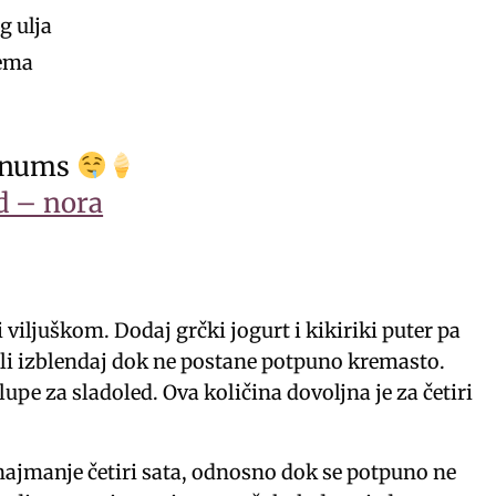
g ulja
dema
gnums
d – nora
viljuškom. Dodaj grčki jogurt i kikiriki puter pa
ili izblendaj dok ne postane potpuno kremasto.
upe za sladoled. Ova količina dovoljna je za četiri
najmanje četiri sata, odnosno dok se potpuno ne