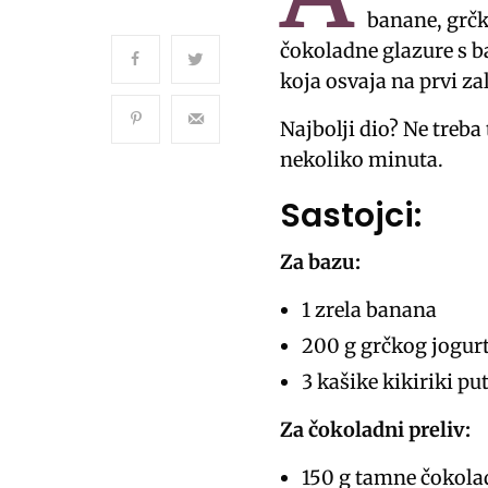
banane, grčko
čokoladne glazure s b
koja osvaja na prvi za
Najbolji dio? Ne treba 
nekoliko minuta.
Sastojci:
Za bazu:
1 zrela banana
200 g grčkog jogur
3 kašike kikiriki pu
Za čokoladni preliv:
150 g tamne čokola