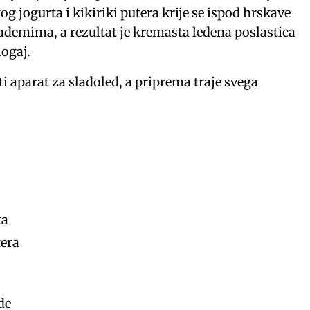
g jogurta i kikiriki putera krije se ispod hrskave
ademima, a rezultat je kremasta ledena poslastica
logaj.
ti aparat za sladoled, a priprema traje svega
ta
tera
de