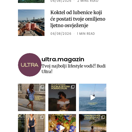
06/08/2026
2 MINS READ
Koktel od lubenice koji
će postati tvoje omiljeno
ljetno osvježenje
06/08/2026
1 MIN READ
ultra.magazin
Tvoj najbolji lifestyle vodič! Budi
Ultra!