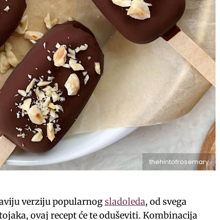
thehintofrosemary
raviju verziju popularnog
sladoleda
, od svega
ojaka, ovaj recept će te oduševiti. Kombinacija