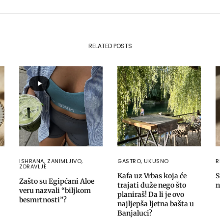
RELATED POSTS
ISHRANA
,
ZANIMLJIVO
,
GASTRO
,
UKUSNO
R
ZDRAVLJE
Kafa uz Vrbas koja će
S
Zašto su Egipćani Aloe
trajati duže nego što
n
veru nazvali “biljkom
planiraš! Da li je ovo
besmrtnosti”?
najljepša ljetna bašta u
Banjaluci?