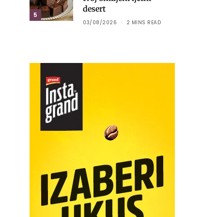
desert
5
03/08/2026
2 MINS READ