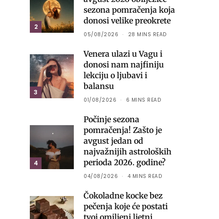
sezona pomračenja koja
donosi velike preokrete
2
05/08/2026
28 MINS READ
Venera ulazi u Vagu i
donosi nam najfiniju
lekciju o ljubavi i
balansu
3
01/08/2026
6 MINS READ
Počinje sezona
pomračenja! Zašto je
avgust jedan od
najvažnijih astroloških
perioda 2026. godine?
4
04/08/2026
4 MINS READ
Čokoladne kocke bez
pečenja koje će postati
tvoj omiljeni ljetni