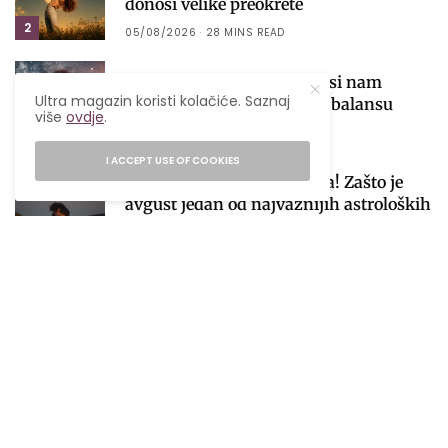
donosi velike preokrete
2
05/08/2026
28 MINS READ
Venera ulazi u Vagu i donosi nam
Ultra magazin koristi kolačiće. Saznaj
najfiniju lekciju o ljubavi i balansu
više
ovdje
.
01/08/2026
6 MINS READ
3
I ACCEPT USE OF COOKIES
Počinje sezona pomračenja! Zašto je
avgust jedan od najvažnijih astroloških
perioda 2026. godine?
4
04/08/2026
4 MINS READ
Čokoladne kocke bez pečenja koje će
postati tvoj omiljeni ljetni desert
03/08/2026
2 MINS READ
5
NAJNOVIJE