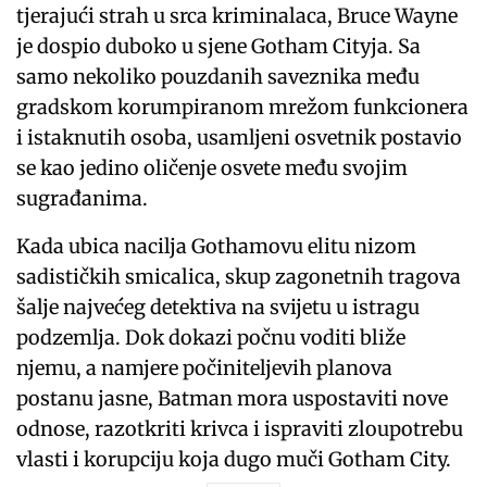
tjerajući strah u srca kriminalaca, Bruce Wayne
je dospio duboko u sjene Gotham Cityja. Sa
samo nekoliko pouzdanih saveznika među
gradskom korumpiranom mrežom funkcionera
i istaknutih osoba, usamljeni osvetnik postavio
se kao jedino oličenje osvete među svojim
sugrađanima.
Kada ubica nacilja Gothamovu elitu nizom
sadističkih smicalica, skup zagonetnih tragova
šalje najvećeg detektiva na svijetu u istragu
podzemlja. Dok dokazi počnu voditi bliže
njemu, a namjere počiniteljevih planova
postanu jasne, Batman mora uspostaviti nove
odnose, razotkriti krivca i ispraviti zloupotrebu
vlasti i korupciju koja dugo muči Gotham City.