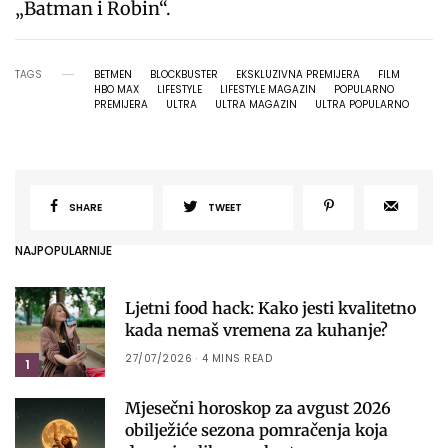
„Batman i Robin“.
TAGS
BETMEN
BLOCKBUSTER
EKSKLUZIVNA PREMIJERA
FILM
HBO MAX
LIFESTYLE
LIFESTYLE MAGAZIN
POPULARNO
PREMIJERA
ULTRA
ULTRA MAGAZIN
ULTRA POPULARNO
SHARE
TWEET
NAJPOPULARNIJE
Ljetni food hack: Kako jesti kvalitetno
kada nemaš vremena za kuhanje?
27/07/2026
4 MINS READ
1
Mjesečni horoskop za avgust 2026
obilježiće sezona pomračenja koja