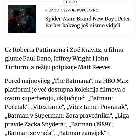
SEE ALSO
FILMOVI I SERIJE
,
POPULARNO
Spider-Man: Brand New Day i Peter
Parker kakvog još nismo vidjeli
Uz Roberta Pattinsona i Zoë Kravitz, u filmu
glume Paul Dano, Jeffrey Wright i John
Turturro, a režiju potpisuje Matt Reeves.
Pored najnovijeg „The Batmana“, na HBO Max
platformi je već dostupna kolekcija filmova o
ovom superheroju, uključujući „Batman:
Početak“, „Vitez tame“, „Vitez tame: Povratak“,
„Batman v Superman: Zora pravednika“, „Liga
pravde Zacka Snydera“, „Batman (1989)“,
„Batman se vraća“, „Batman zauvijek“ i