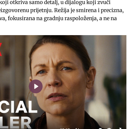
oji otkriva samo detalj, u dijalogu koji zvuči
izgovorenu prijetnju. Režija je smirena i precizna,
a, fokusirana na gradnju raspoloženja, a ne na
P
l
a
y