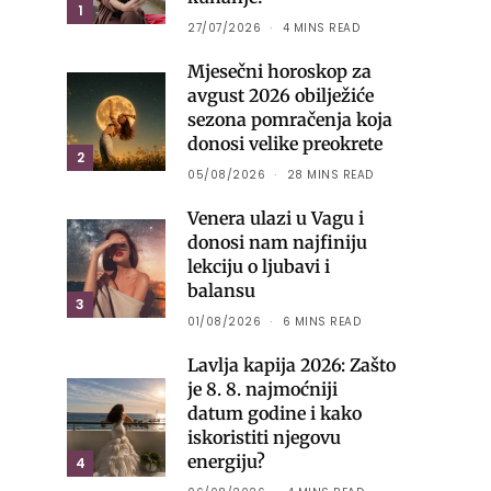
1
27/07/2026
4 MINS READ
Mjesečni horoskop za
avgust 2026 obilježiće
sezona pomračenja koja
donosi velike preokrete
2
05/08/2026
28 MINS READ
Venera ulazi u Vagu i
donosi nam najfiniju
lekciju o ljubavi i
balansu
3
01/08/2026
6 MINS READ
Lavlja kapija 2026: Zašto
je 8. 8. najmoćniji
datum godine i kako
iskoristiti njegovu
energiju?
4