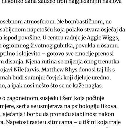
 nekoliko dana zauzeo tron najgledanijih naslova
 posebnom atmosferom. Ne bombastičnom, ne
sabijenom napetošću koja polako stvara osjećaj da
a ispod površine. U centru radnje je Aggie Wiggs,
on ogromnog životnog gubitka, povukla u osamu.
uptilno i slojevito – gotovo sve emocije prenosi
am disanja. Njena rutina se mijenja onog trenutka
javi Nile Jarvis. Matthew Rhys donosi taj lik s
ah budi sumnju: čovjek koji djeluje uredno,
o, a ipak nosi nešto što se ne kaže naglas.
e o zagonetnom susjedu i ženi koja počinje
jere, serija se usmjerava na psihologiju likova.
e, sjećanja i borbu da pronađu stabilnost nakon
. Napetost raste u sitnicama – u tišini koja traje