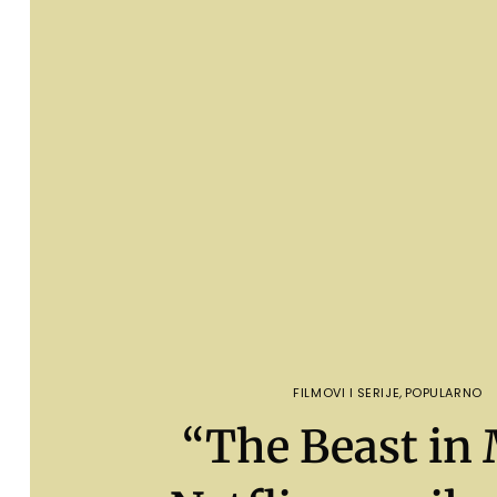
FILMOVI I SERIJE
,
POPULARNO
“The Beast in 