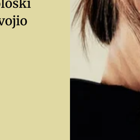
loški
svojio