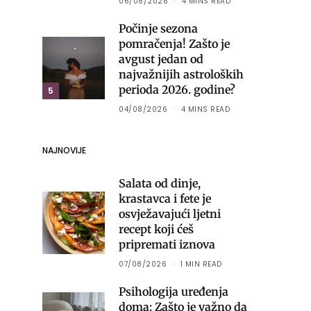
06/08/2026
4 MINS READ
Počinje sezona
pomračenja! Zašto je
avgust jedan od
najvažnijih astroloških
perioda 2026. godine?
5
04/08/2026
4 MINS READ
NAJNOVIJE
Salata od dinje,
krastavca i fete je
osvježavajući ljetni
recept koji ćeš
pripremati iznova
07/08/2026
1 MIN READ
Psihologija uređenja
doma: Zašto je važno da