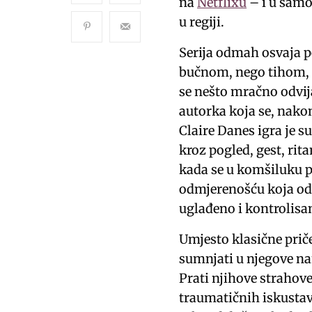
na
Netflixu
– i u samo
u regiji.
Serija odmah osvaja
bučnom, nego tihom, 
se nešto mračno odvij
autorka koja se, nak
Claire Danes igra je s
kroz pogled, gest, rit
kada se u komšiluku po
odmjerenošću koja odm
uglađeno i kontrolisan
Umjesto klasične prič
sumnjati u njegove nam
Prati njihove strahov
traumatičnih iskustava