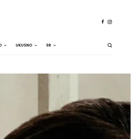
O
UKUSNO
SR