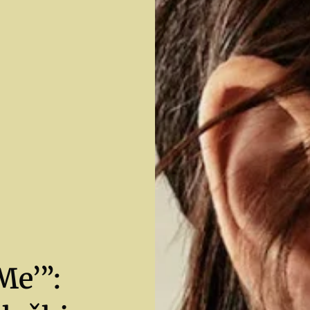
Me’”: