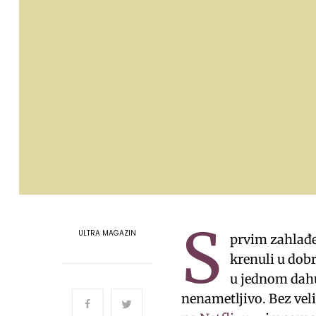
S
ULTRA MAGAZIN
prvim zahlađe
krenuli u dobr
u jednom dahu.
nenametljivo. Bez vel