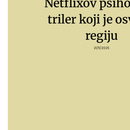
Netflixov psiho
triler koji je o
regiju
21/11/2025