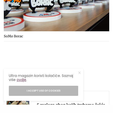
SoMo Borac
Ultra magazin koristi kolačiće. Saznaj
više
ovdje
.
I ACCEPT USE OF COOKIES
SEE ALSO
ISHRANA
,
UKUSNO
,
ZDRAVLJE
5 razloga zbog kojih trebamo češće
jesti bundevu!