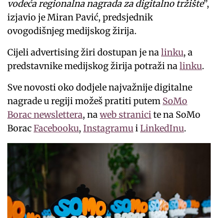
vodeća regionalna nagrada za digitalno tržište
”,
izjavio je Miran Pavić, predsjednik
ovogodišnjeg medijskog žirija.
Cijeli advertising žiri dostupan je na
linku
, a
predstavnike medijskog žirija potraži na
linku
.
Sve novosti oko dodjele najvažnije digitalne
nagrade u regiji možeš pratiti putem
SoMo
Borac newslettera
, na
web stranici
te na SoMo
Borac
Facebooku
,
Instagramu
i
LinkedInu
.