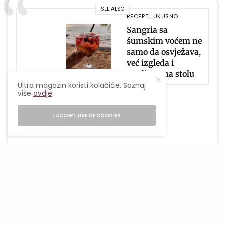
SEE ALSO
RECEPTI
,
UKUSNO
Sangria sa
šumskim voćem ne
samo da osvježava,
već izgleda i
predivno na stolu
Ultra magazin koristi kolačiće. Saznaj
više
ovdje
.
I ACCEPT USE OF COOKIES