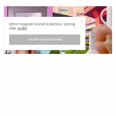
Ultra magazin koristi kolačiće. Saznaj
više
ovdje
.
I ACCEPT USE OF COOKIES
authenticinterior.com
6. Prodavnice dekora
U 2022. i 2023., sve više i više ljudi, posebno
milenijalsi, Gen X i boomeri, otvoriće
internetske i fizičke prodavnice dekoracijama.
Prema Pinterestu, oni će se oslanjati na