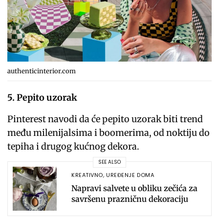
authenticinterior.com
5. Pepito uzorak
Pinterest navodi da će pepito uzorak biti trend
među milenijalsima i boomerima, od noktiju do
tepiha i drugog kućnog dekora.
SEE ALSO
KREATIVNO
,
UREĐENJE DOMA
Napravi salvete u obliku zečića za
savršenu prazničnu dekoraciju