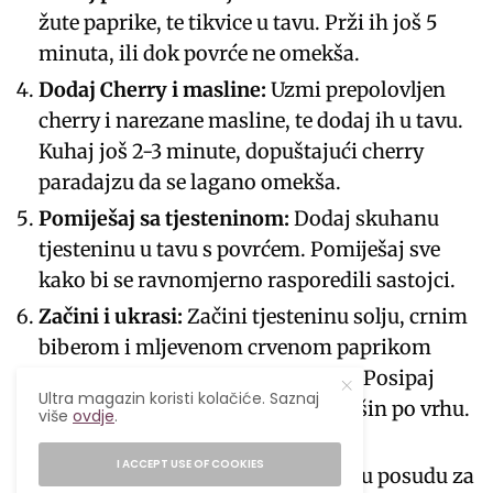
žute paprike, te tikvice u tavu. Prži ih još 5
minuta, ili dok povrće ne omekša.
Dodaj Cherry i masline:
Uzmi prepolovljen
cherry i narezane masline, te dodaj ih u tavu.
Kuhaj još 2-3 minute, dopuštajući cherry
paradajzu da se lagano omekša.
Pomiješaj sa tjesteninom:
Dodaj skuhanu
tjesteninu u tavu s povrćem. Pomiješaj sve
kako bi se ravnomjerno rasporedili sastojci.
Začini i ukrasi:
Začini tjesteninu solju, crnim
biberom i mljevenom crvenom paprikom
(ako je koristiš za pikantan okus). Posipaj
Ultra magazin koristi kolačiće. Saznaj
natrgani bosiljak i nasjeckani peršin po vrhu.
više
ovdje
.
Sve još jednom dobro promiješaj.
I ACCEPT USE OF COOKIES
Posluži:
Prebaci tjesteninu u veliku posudu za