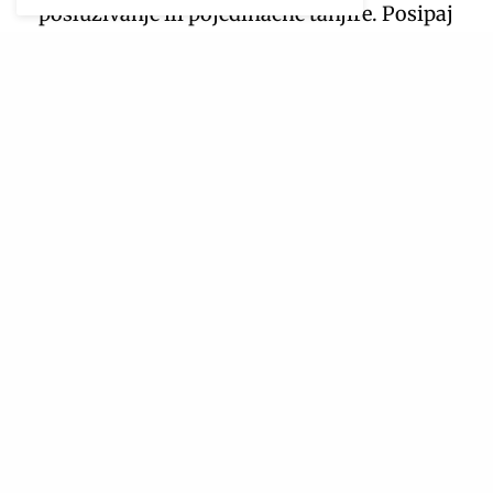
posluživanje ili pojedinačne tanjire. Posipaj
obilno ribanim parmezanom.
Uživaj:
Okupi svoje prijatelje za stolom, ulij
malo vina i uživajte zajedno u okusu Italije
kod kuće.
TAGS
GOSTI
ITALIJA
ITALIJANSKA KUHINJA
ITALIJANSKA PASTA
ITALIJANSKO JELO
JEDNOSTAVNA PRIPREMA
LIFESTYLE
LIFESTYLE MAGAZIN
OKUSI ITALIJE
PASTA
RECEPTI
RECEPTI ZA VEČERU
SLANO JELO
UKUSNO
ULTRA
ULTRA MAGAZIN
ULTRA RECEPTI
ULTRA UKUSNO
VEČERA SA PRIJATELJIMA
VEČERA ZA 4
VEČERA ZA GOSTE
SHARE
TWEET
NAJPOPULARNIJE