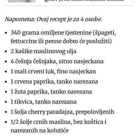
Napomena: Ovaj recept je za 4 osobe.
340 grama omiljene tjestenine (špageti,
fettuccine ili penne dobro će poslužiti)
2 kašike maslinovog ulja
4 češnja češnjaka, sitno nasjeckana
1 mali crveni luk, fino nasjeckan
1 crvena paprika, tanko narezana
1 žuta paprika, tanko narezana
1 tikvica, tanko narezana
1 šolja cherry paradajza, prepolovljenih
1/2 šolje crnih maslina, bez koštica i
narezanih na kolutiće