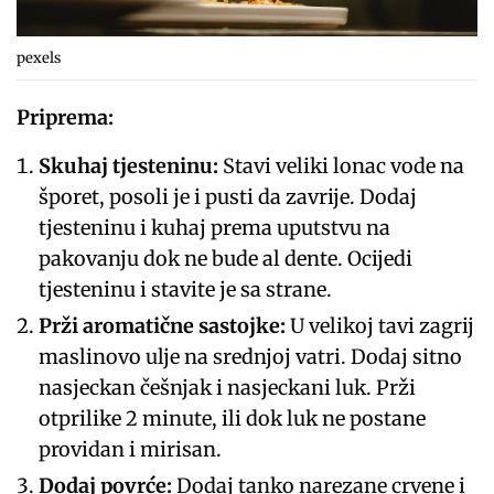
pexels
Priprema:
Skuhaj tjesteninu:
Stavi veliki lonac vode na
šporet, posoli je i pusti da zavrije. Dodaj
tjesteninu i kuhaj prema uputstvu na
pakovanju dok ne bude al dente. Ocijedi
tjesteninu i stavite je sa strane.
Prži aromatične sastojke:
U velikoj tavi zagrij
maslinovo ulje na srednjoj vatri. Dodaj sitno
nasjeckan češnjak i nasjeckani luk. Prži
otprilike 2 minute, ili dok luk ne postane
providan i mirisan.
Dodaj povrće:
Dodaj tanko narezane crvene i