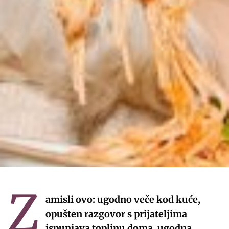
Z
amisli ovo: ugodno veče kod kuće,
opušten razgovor s prijateljima
ispunjava toplinu doma, ugodna