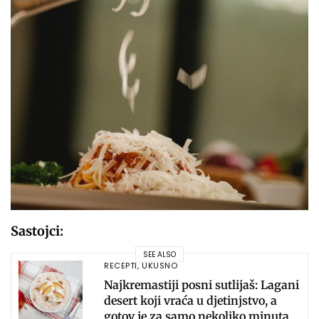
Sastojci:
SEE ALSO
RECEPTI
,
UKUSNO
Najkremastiji posni sutlijaš: Lagani
desert koji vraća u djetinjstvo, a
gotov je za samo nekoliko minuta