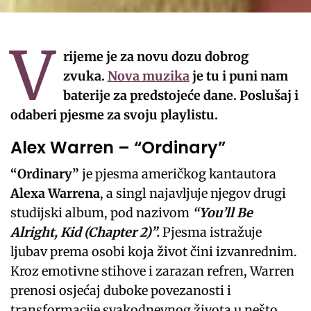
V
rijeme je za novu dozu dobrog
zvuka.
Nova muzika
je tu i puni nam
baterije za predstojeće dane. Poslušaj i
odaberi pjesme za svoju playlistu.
Alex Warren – “Ordinary”
“Ordinary”
je pjesma američkog kantautora
Alexa Warrena
, a singl najavljuje njegov drugi
studijski album, pod nazivom
“You’ll Be
Alright, Kid (Chapter 2)”.
Pjesma istražuje
ljubav prema osobi koja život čini izvanrednim.
Kroz emotivne stihove i zarazan refren, Warren
prenosi osjećaj duboke povezanosti i
transformacije svakodnevnog života u nešto