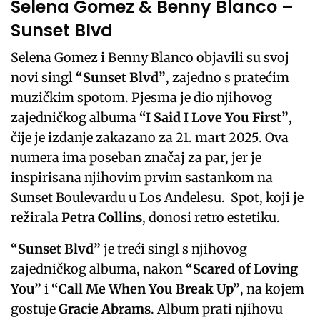
Selena Gomez & Benny Blanco –
Sunset Blvd
Selena Gomez i Benny Blanco objavili su svoj
novi singl
“Sunset Blvd”
, zajedno s pratećim
muzičkim spotom. Pjesma je dio njihovog
zajedničkog albuma
“I Said I Love You First”
,
čije je izdanje zakazano za 21. mart 2025. Ova
numera ima poseban značaj za par, jer je
inspirisana njihovim prvim sastankom na
Sunset Boulevardu u Los Anđelesu. Spot, koji je
režirala
Petra Collins
, donosi retro estetiku.
“Sunset Blvd”
je treći singl s njihovog
zajedničkog albuma, nakon
“Scared of Loving
You”
i
“Call Me When You Break Up”
, na kojem
gostuje
Gracie Abrams
. Album prati njihovu