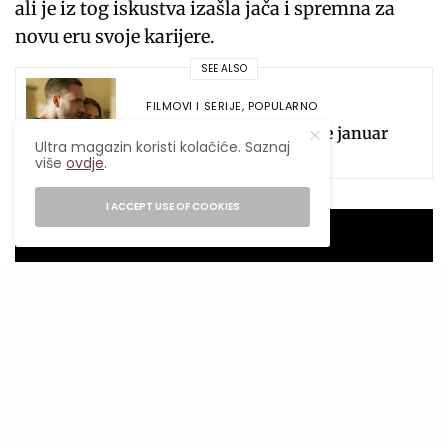
ali je iz tog iskustva izašla jača i spremna za
novu eru svoje karijere.
SEE ALSO
FILMOVI I SERIJE
,
POPULARNO
8 serija koje su obilježile januar
Ultra magazin koristi kolačiće. Saznaj
više
ovdje
.
I ACCEPT USE OF COOKIES