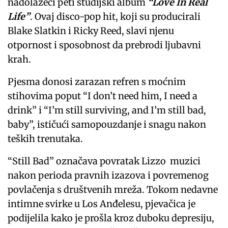
nadolazeći peti studijski album
“Love In Real
Life”
. Ovaj disco-pop hit, koji su producirali
Blake Slatkin i Ricky Reed, slavi njenu
otpornost i sposobnost da prebrodi ljubavni
krah.
Pjesma donosi zarazan refren s moćnim
stihovima poput “I don’t need him, I need a
drink” i “I’m still surviving, and I’m still bad,
baby”, ističući samopouzdanje i snagu nakon
teških trenutaka.
“Still Bad” označava povratak Lizzo muzici
nakon perioda pravnih izazova i povremenog
povlačenja s društvenih mreža. Tokom nedavne
intimne svirke u Los Anđelesu, pjevačica je
podijelila kako je prošla kroz duboku depresiju,