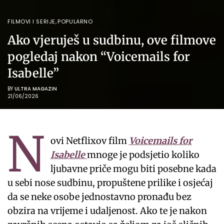
FILMOVI I SERIJE
,
POPULARNO
Ako vjeruješ u sudbinu, ove filmove
pogledaj nakon “Voicemails for
Isabelle”
BY
ULTRA MAGAZIN
21/06/2026
N
ovi Netflixov film
Voicemails for
Isabelle
mnoge je podsjetio koliko
ljubavne priče mogu biti posebne kada
u sebi nose sudbinu, propuštene prilike i osjećaj
da se neke osobe jednostavno pronađu bez
obzira na vrijeme i udaljenost. Ako te je nakon