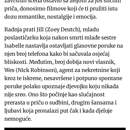
završnih scena ostavio sa željom za još sličnih
priča, donosimo filmove koji će ti pružiti istu
dozu romantike, nostalgije i emocija.
Radnja prati Jill (Zoey Deutch), mladu
poslastičarku koja nakon smrti mlađe sestre
Isabelle nastavlja ostavljati glasovne poruke na
njen broj telefona kako bi sačuvala osjećaj
bliskosti. Međutim, broj dobija novi vlasnik,
Wes (Nick Robinson), agent za nekretnine koji
kroz te iskrene, nesavršene i potpuno spontane
poruke polako upoznaje djevojku koju nikada
nije sreo. Ono što počinje kao slučajnost
prerasta u priču o sudbini, drugim šansama i
ljubavi koja pronalazi put čak i kada djeluje
nemoguće.