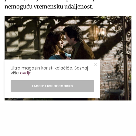
nemoguću vremensku udaljenost.
Ultra magazin koristi kolačiće. Saznaj
više
ovdje
.
I ACCEPT USE OF COOKIES
Peter Sorel, Copyright: ©2006 Warner Bros. Entertainment Inc.
The Last Letter from Your Lover
(2021)