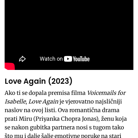
Love Again (2023)
Ako ti se dopala premisa filma
Voicemails for
Isabelle
,
Love Again
je vjerovatno najsličniji
naslov na ovoj listi. Ova romantična drama
prati Miru (Priyanka Chopra Jonas), ženu koja
se nakon gubitka partnera nosi s tugom tako
što mu i dalje šalje emotivne poruke na stari