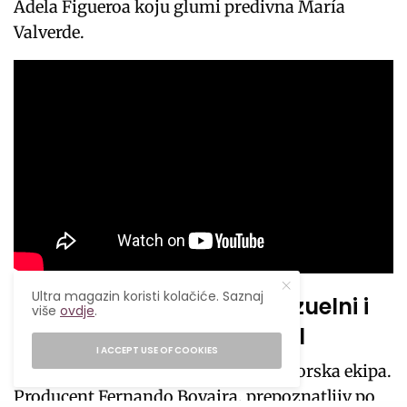
Adela Figueroa koju glumi predivna María
Valverde.
Ultra magazin koristi kolačiće. Saznaj
Ekipa koja garantuje vizuelni i
više
ovdje
.
narativni spektakl
I ACCEPT USE OF COOKIES
Iza ove mini-serije stoji ozbiljna autorska ekipa.
Producent Fernando Bovaira, prepoznatljiv po