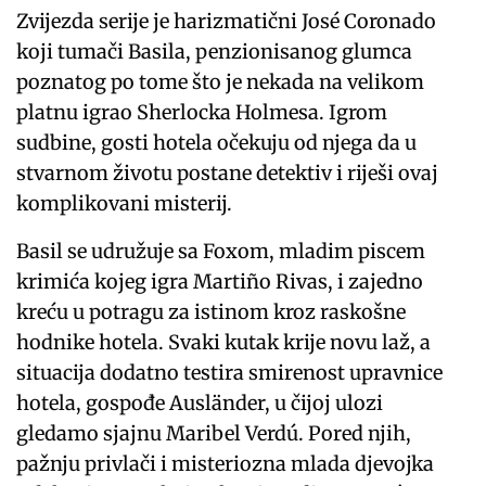
Zvijezda serije je harizmatični José Coronado
koji tumači Basila, penzionisanog glumca
poznatog po tome što je nekada na velikom
platnu igrao Sherlocka Holmesa. Igrom
sudbine, gosti hotela očekuju od njega da u
stvarnom životu postane detektiv i riješi ovaj
komplikovani misterij.
Basil se udružuje sa Foxom, mladim piscem
krimića kojeg igra Martiño Rivas, i zajedno
kreću u potragu za istinom kroz raskošne
hodnike hotela. Svaki kutak krije novu laž, a
situacija dodatno testira smirenost upravnice
hotela, gospođe Ausländer, u čijoj ulozi
gledamo sjajnu Maribel Verdú. Pored njih,
pažnju privlači i misteriozna mlada djevojka