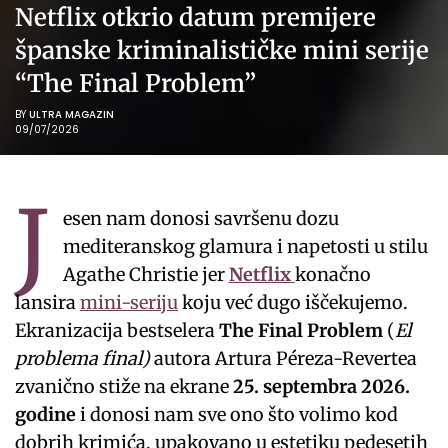
Netflix otkrio datum premijere
španske kriminalističke mini serije
“The Final Problem”
BY
ULTRA MAGAZIN
09/07/2026
J
esen nam donosi savršenu dozu
mediteranskog glamura i napetosti u stilu
Agathe Christie jer
Netflix
konačno
lansira
mini-seriju
koju već dugo iščekujemo.
Ekranizacija bestselera
The Final Problem
(
El
problema final)
autora Artura Péreza-Revertea
zvanično stiže na ekrane
25. septembra 2026.
godine
i donosi nam sve ono što volimo kod
dobrih krimića, upakovano u estetiku pedesetih