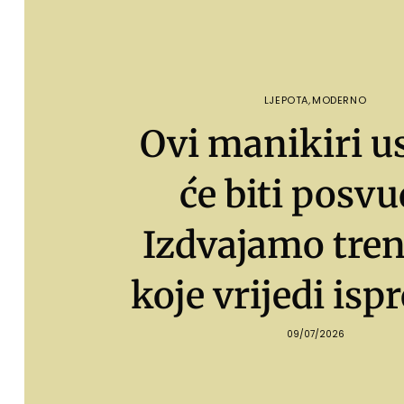
LJEPOTA
,
MODERNO
Ovi manikiri u
će biti posvu
Izdvajamo tre
koje vrijedi ispr
09/07/2026