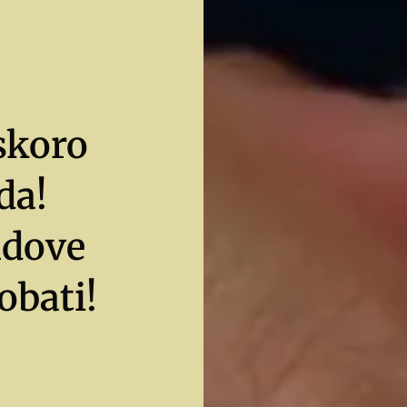
skoro
da!
ndove
obati!