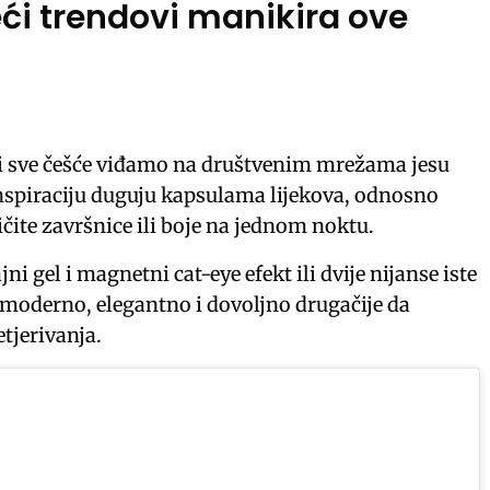
eći trendovi manikira ove
ji sve češće viđamo na društvenim mrežama jesu
Inspiraciju duguju kapsulama lijekova, odnosno
ičite završnice ili boje na jednom noktu.
jni gel i magnetni cat-eye efekt ili dvije nijanse iste
a moderno, elegantno i dovoljno drugačije da
etjerivanja.