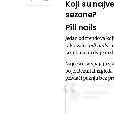
Koji su najv
sezone?
Pill nails
Jedan od trendova ko
takozvani
pill nails
. 
kombinaciji dvije razl
Najčešće se spajaju sja
boje. Rezultat izgled
privlači pažnju bez pr