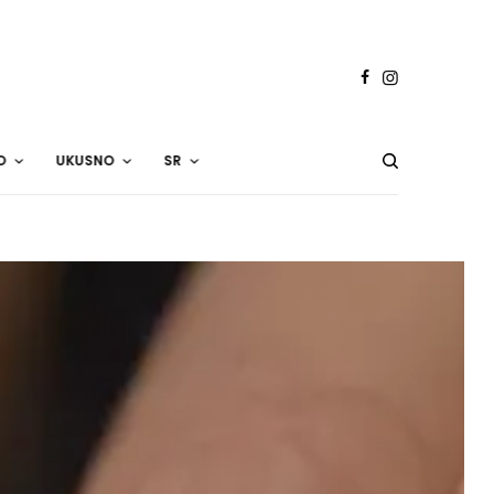
O
UKUSNO
SR