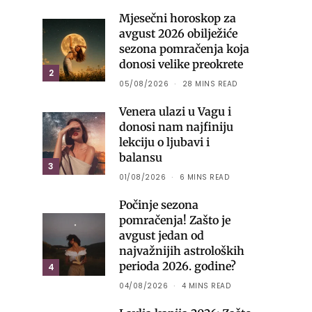
Mjesečni horoskop za
avgust 2026 obilježiće
sezona pomračenja koja
donosi velike preokrete
2
05/08/2026
28 MINS READ
Venera ulazi u Vagu i
donosi nam najfiniju
lekciju o ljubavi i
balansu
3
01/08/2026
6 MINS READ
Počinje sezona
pomračenja! Zašto je
avgust jedan od
najvažnijih astroloških
perioda 2026. godine?
4
04/08/2026
4 MINS READ