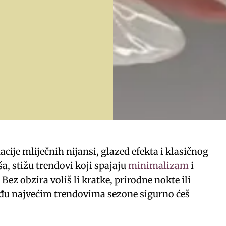
ije mliječnih nijansi, glazed efekta i klasičnog
a, stižu trendovi koji spajaju
minimalizam
i
 Bez obzira voliš li kratke, prirodne nokte ili
među najvećim trendovima sezone sigurno ćeš