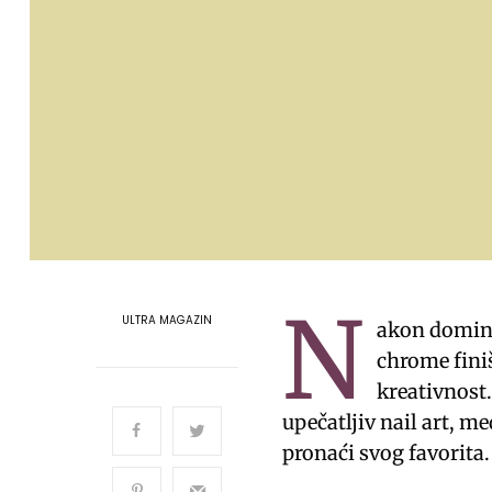
N
ULTRA MAGAZIN
akon dominac
chrome finiš
kreativnost.
upečatljiv nail art, 
pronaći svog favorita.