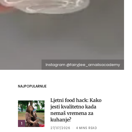
Instagram @fairyjlee_arnailsacademy
NAJPOPULARNIJE
Ljetni food hack: Kako
jesti kvalitetno kada
nemaš vremena za
kuhanje?
1
27/07/2026
4 MINS READ