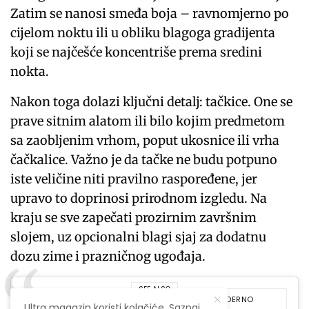
Zatim se nanosi smeđa boja – ravnomjerno po
cijelom noktu ili u obliku blagoga gradijenta
koji se najčešće koncentriše prema sredini
nokta.
Nakon toga dolazi ključni detalj: tačkice. One se
prave sitnim alatom ili bilo kojim predmetom
sa zaobljenim vrhom, poput ukosnice ili vrha
čačkalice. Važno je da tačke ne budu potpuno
iste veličine niti pravilno raspoređene, jer
upravo to doprinosi prirodnom izgledu. Na
kraju se sve zapečati prozirnim završnim
slojem, uz opcionalni blagi sjaj za dodatnu
dozu zime i prazničnog ugođaja.
SEE ALSO
MODA
,
MODERNO
Ultra magazin koristi kolačiće. Saznaj