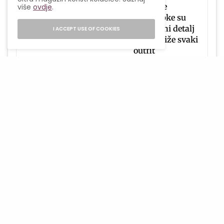
Čipkaste
više
ovdje
.
hulahopke su
praznični detalj
I ACCEPT USE OF COOKIES
koji podiže svaki
outfit
View this post on Instagram